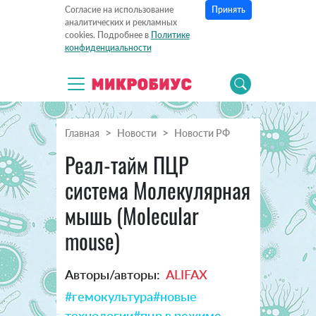
Принять
Согласие на использование
аналитических и рекламных
cookies. Подробнее в
Политике
конфиденциальности
Главная
Новости
Новости РФ
Реал-тайм ПЦР
система Молекулярная
мышь (Molecular
mouse)
Авторы/авторы:
ALIFAX
#гемокультура
#новые
технологии
#пцр в режиме