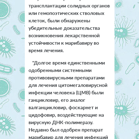
трансплантации солидных органов
или гемопоэтических стволовых
клеток, были обнаружены
убедительные доказательства
возникновения лекарственной
устойчивости к марибавиру во
время лечения.
"Долгое время единственными
одобренными системными
противовирусными препаратами
для лечения цитомегаловирусной
инфекции человека (ЦМВ) были
ганцикловир, его аналог
валганцикловир, фоскарнет и
цидофовир, воздействующие на
вирусную ДНК-полимеразу.
Недавно был одобрен препарат
марибавир для лечения инфекций