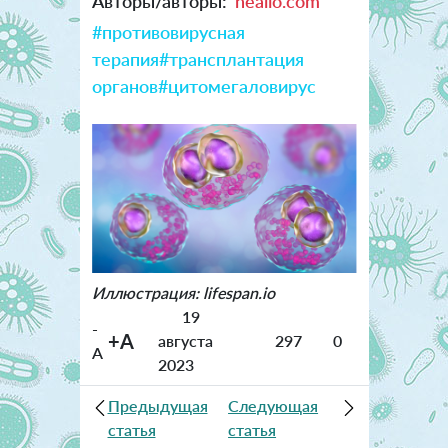
Авторы/авторы:
healio.com
#противовирусная
терапия
#трансплантация
органов
#цитомегаловирус
Иллюстрация: lifespan.io
19
-
+A
августа
297
0
A
2023
Предыдущая
Следующая
статья
статья