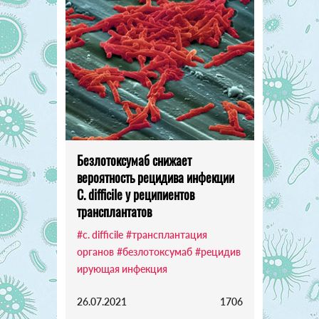
Безлотоксумаб снижает
вероятность рецидива инфекции
C. difficile у реципиентов
трансплантатов
#c. difficile
#трансплантация
органов
#безлотоксумаб
#рецидив
ирующая инфекция
26.07.2021
1706