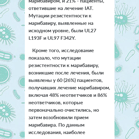
марибавиром, и 21% - пациенты,
ответившие на лечение IAT.
Мутации резистентности к
марибавиру, выявленные на
исходном уровне, были UL27
L193F и UL97 F342Y.
Кроме того, исследование
показало, что мутации
резистентности к марибавиру,
возникшие после лечения, были
выявлены у 60 (26%) пациентов,
получавших лечение марибавиром,
включая 48% неответчиков и 86%
неответчиков, которые
первоначально очистились, но
затем возобновили прием
марибавира. По данным
исследования, наиболее