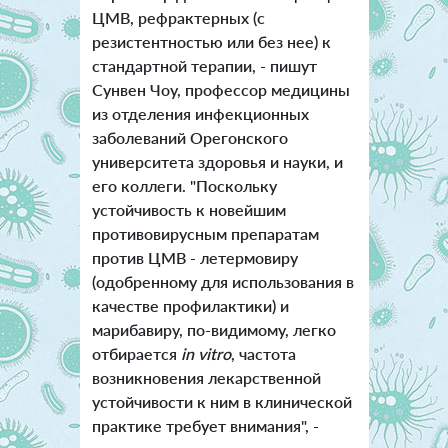
ЦМВ, рефрактерных (с
резистентностью или без нее) к
стандартной терапии, - пишут
Сунвен Чоу, профессор медицины
из отделения инфекционных
заболеваний Орегонского
университета здоровья и науки, и
его коллеги. "Поскольку
устойчивость к новейшим
противовирусным препаратам
против ЦМВ - летермовиру
(одобренному для использования в
качестве профилактики) и
марибавиру, по-видимому, легко
отбирается
in vitro
, частота
возникновения лекарственной
устойчивости к ним в клинической
практике требует внимания", -