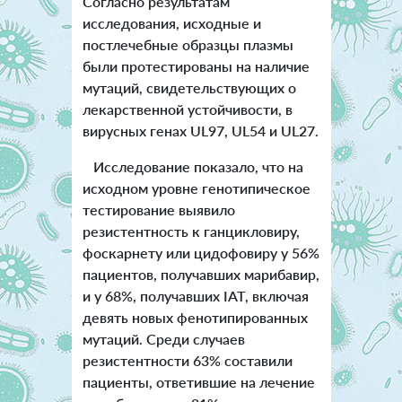
Согласно результатам
исследования, исходные и
постлечебные образцы плазмы
были протестированы на наличие
мутаций, свидетельствующих о
лекарственной устойчивости, в
вирусных генах UL97, UL54 и UL27.
Исследование показало, что на
исходном уровне генотипическое
тестирование выявило
резистентность к ганцикловиру,
фоскарнету или цидофовиру у 56%
пациентов, получавших марибавир,
и у 68%, получавших IAT, включая
девять новых фенотипированных
мутаций. Среди случаев
резистентности 63% составили
пациенты, ответившие на лечение