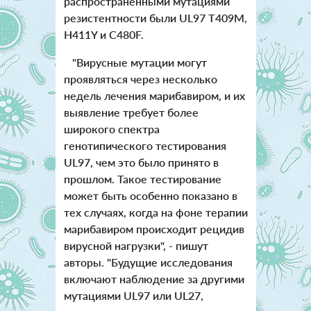
распространенными мутациями
резистентности были UL97 T409M,
H411Y и C480F.
"Вирусные мутации могут
проявляться через несколько
недель лечения марибавиром, и их
выявление требует более
широкого спектра
генотипического тестирования
UL97, чем это было принято в
прошлом. Такое тестирование
может быть особенно показано в
тех случаях, когда на фоне терапии
марибавиром происходит рецидив
вирусной нагрузки", - пишут
авторы. "Будущие исследования
включают наблюдение за другими
мутациями UL97 или UL27,