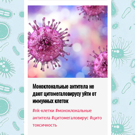
Моноклональные антитела не
дают цитомегаловирусу уйти от
иммунных клеток
#nk-клетки
#моноклональные
антитела
#цитомегаловирус
#цито
токсичность