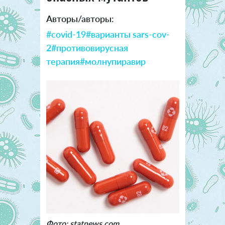
Авторы/авторы:
#covid-19
#варианты sars-cov-
2
#противовирусная
терапия
#молнупиравир
Фото: statnews.com