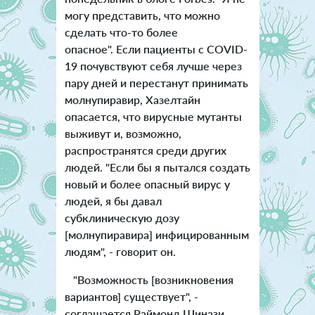
могу представить, что можно
сделать что-то более
опасное". Если пациенты с COVID-
19 почувствуют себя лучше через
пару дней и перестанут принимать
молнупиравир, Хазелтайн
опасается, что вирусные мутанты
выживут и, возможно,
распространятся среди других
людей. "Если бы я пытался создать
новый и более опасный вирус у
людей, я бы давал
субклиническую дозу
[молнупиравира] инфицированным
людям", - говорит он.
"Возможность [возникновения
вариантов] существует", -
соглашается Раймонд Шинази,