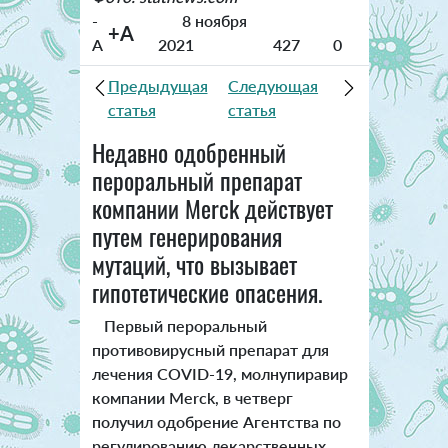
-
8 ноября
+A
A
2021
427
0
Предыдущая
Следующая
статья
статья
Недавно одобренный
пероральный препарат
компании Merck действует
путем генерирования
мутаций, что вызывает
гипотетические опасения.
Первый пероральный
противовирусный препарат для
лечения COVID-19, молнупиравир
компании Merck, в четверг
получил одобрение Агентства по
регулированию лекарственных