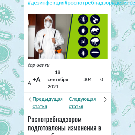
#дезинфекция
#роспотребнадзор
#дезинс
top-ses.ru
18
-
+A
сентября
304
0
A
2021
Предыдущая
Следующая
статья
статья
Роспотребнадзором
подготовлены изменения в