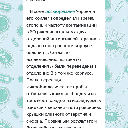
В ходе
исследования
Уоррен и
его коллеги определили время,
степень и частоту контаминации
КРО раковин в палатах двух
отделений интенсивной терапии в
недавно построенном корпусе
больницы. Согласно
исследованию, пациенты
отделения А были переведены в
отделение В в том же корпусе.
После переезда
микробиологические пробы
отбирались каждые 4 недели из
трех мест каждой из исследуемых
раковин - верхней части раковины,
крышки сливного отверстия и
сифона. Первичным результатом
были события, связанные с