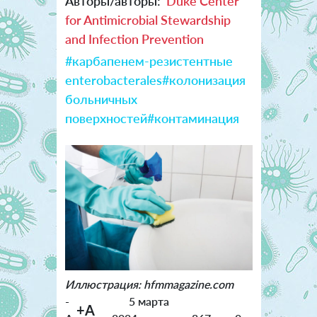
Авторы/авторы:
Duke Center
for Antimicrobial Stewardship
and Infection Prevention
#карбапенем-резистентные
enterobacterales
#колонизация
больничных
поверхностей
#контаминация
Иллюстрация: hfmmagazine.com
-
5 марта
+A