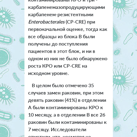
карбапенемазопродуцирующими
карбапенем-резистентными
Enterobacterales
(CP-CRE) при
первоначальной оценке, тогда как
все образцы из блока В были
получены до поступления
пациентов в этот блок, и ни в
одном из них не было обнаружено
роста КРО или CP-CRE на
исходном уровне.
В целом было отмечено 35
случаев замен раковин, при этом
девять раковин (41%) в отделении
А были контаминированы КРО к
10 месяцу, а в отделении В все 26
раковин были контаминированы к
7 месяцу. Исследователи
отметили, что, несмотря на