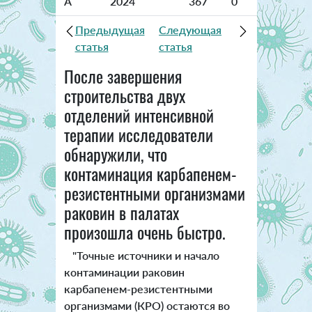
A
2024
367
0
Предыдущая
Следующая
статья
статья
После завершения
строительства двух
отделений интенсивной
терапии исследователи
обнаружили, что
контаминация карбапенем-
резистентными организмами
раковин в палатах
произошла очень быстро.
"Точные источники и начало
контаминации раковин
карбапенем-резистентными
организмами (КРО) остаются во