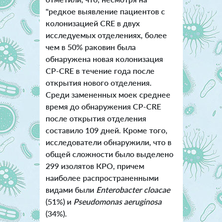
"редкое выявление пациентов с
колонизацией CRE в двух
исследуемых отделениях, более
чем в 50% раковин была
обнаружена новая колонизация
CP-CRE в течение года после
открытия нового отделения.
Среди замененных моек среднее
время до обнаружения CP-CRE
после открытия отделения
составило 109 дней.
Кроме того,
исследователи обнаружили, что в
общей сложности было выделено
299 изолятов КРО, причем
наиболее распространенными
видами были
Enterobacter cloacae
(51%) и
Pseudomonas aeruginosa
(34%).