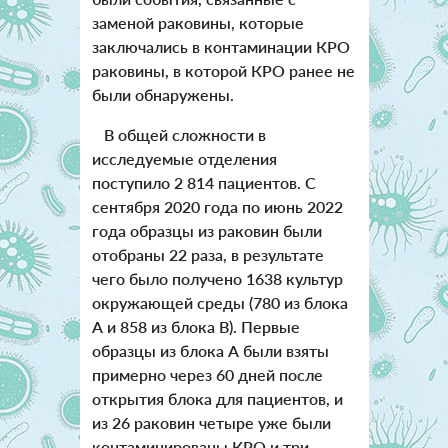
заменой раковины, которые
заключались в контаминации КРО
раковины, в которой КРО ранее не
были обнаружены.
В общей сложности в
исследуемые отделения
поступило 2 814 пациентов. С
сентября 2020 года по июнь 2022
года образцы из раковин были
отобраны 22 раза, в результате
чего было получено 1638 культур
окружающей среды (780 из блока
А и 858 из блока В). Первые
образцы из блока А были взяты
примерно через 60 дней после
открытия блока для пациентов, и
из 26 раковин четыре уже были
контаминированы КРО и три -