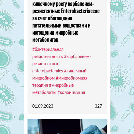
кишечному росту карбапенем-
резистентных Enterobacteriaceae
за счет обогащения
питательными веществами и
истощения микробных
метаболитов
#бактериальная
резистентность
#карбапенем-
резистентные
enterobacterales
#кишечный
микробиом
#микробиомная
терапия
#микробные
метаболиты
#колонизация
01.09.2023
327