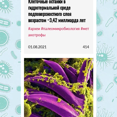
Клеточные останки в
гидротермальной среде
подповерхностного слоя
возрастом ~3,42 миллиарда лет
#археи
#палеомикробиология
#мет
анотрофы
01.08.2021
414