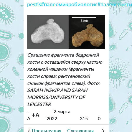
pestis
#палеомикробиология
#палеогенети
Сращение фрагмента бедренной
кости с оставшейся сверху частью
коленной чашечки (фрагменты
кости справа; рентгеновский
снимок фрагментов слева). Фото:
SARAH INSKIP AND SARAH
MORRISS/UNIVERSITY OF
LEICESTER
-
2 марта
+A
A
2022
315
0
Предыдущая
Следующая