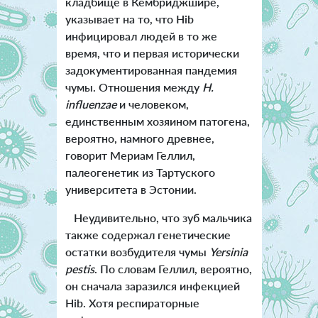
кладбище в Кембриджшире,
указывает на то, что Hib
инфицировал людей в то же
время, что и первая исторически
задокументированная пандемия
чумы. Отношения между
H.
influenzae
и человеком,
единственным хозяином патогена,
вероятно, намного древнее,
говорит Мериам Геллил,
палеогенетик из Тартуского
университета в Эстонии.
Неудивительно, что зуб мальчика
также содержал генетические
остатки возбудителя чумы
Yersinia
pestis
. По словам Геллил, вероятно,
он сначала заразился инфекцией
Hib. Хотя респираторные