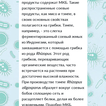
продукты содержат МКБ. Такие
распространенные соевые
продукты, как мисо и тэмпе, в
своих основных свойствах
полагаются на грибки. Тэмпе,
например, - это слегка
ферментированный соевый жмых
из Индонезии, который
заквашивается с помощью грибка
из рода
Rhizopus
. Этот род
грибков, переваривающих
органические вещества, часто
встречается на растениях при
достаточно высокой влажности.
При производстве тэмпе
Rhizopus
oligosporu
s образует вокруг соевых
бобов сплошную сеть и
расщепляет белки, делая их более
усвояемыми. Подобно МКБ,