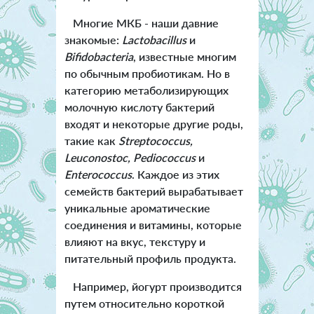
Многие МКБ - наши давние
знакомые:
Lactobacillus
и
Bifidobacteria
, известные многим
по обычным пробиотикам. Но в
категорию метаболизирующих
молочную кислоту бактерий
входят и некоторые другие роды,
такие как
Streptococcus,
Leuconostoc, Pediococcus
и
Enterococcus
. Каждое из этих
семейств бактерий вырабатывает
уникальные ароматические
соединения и витамины, которые
влияют на вкус, текстуру и
питательный профиль продукта.
Например, йогурт производится
путем относительно короткой