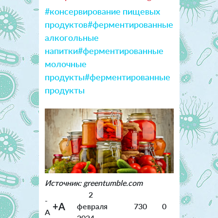
#консервирование пищевых
продуктов
#ферментированные
алкогольные
напитки
#ферментированные
молочные
продукты
#ферментированные
продукты
Источник: greentumble.com
2
-
+A
февраля
730
0
A
2024