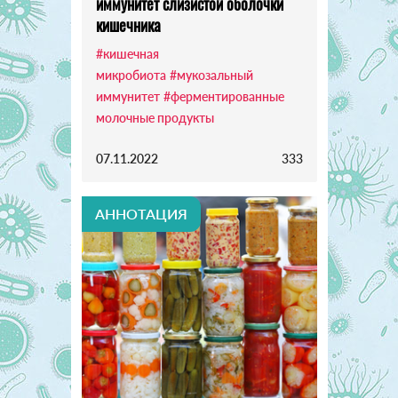
иммунитет слизистой оболочки
кишечника
#кишечная
микробиота
#мукозальный
иммунитет
#ферментированные
молочные продукты
07.11.2022
333
АННОТАЦИЯ