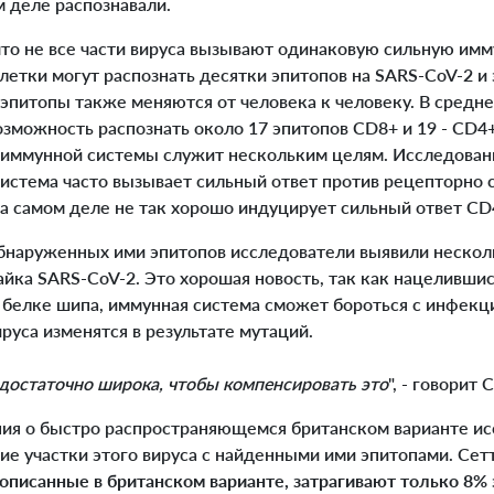
м деле распознавали.
что не все части вируса вызывают одинаковую сильную им
клетки могут распознать десятки эпитопов на SARS-CoV-2 и 
питопы также меняются от человека к человеку. В средн
зможность распознать около 17 эпитопов CD8+ и 19 - CD4+
 иммунной системы служит нескольким целям. Исследование
система часто вызывает сильный ответ против рецепторно
на самом деле не так хорошо индуцирует сильный ответ CD
наруженных ими эпитопов исследователи выявили нескол
айка SARS-CoV-2. Это хорошая новость, так как нацеливши
а белке шипа, иммунная система сможет бороться с инфекц
руса изменятся в результате мутаций.
достаточно широка, чтобы компенсировать это
", - говорит 
ния о быстро распространяющемся британском варианте и
е участки этого вируса с найденными ими эпитопами. Сетт
описанные в британском варианте, затрагивают только 8% 