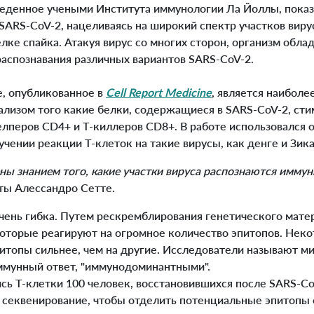
еденное учеными Института иммунологии Ла Йоллы, показа
SARS-CoV-2, нацеливаясь на широкий спектр участков виру
лке спайка. Атакуя вирус со многих сторон, организм обл
распознавания различных вариантов SARS-CoV-2.
, опубликованное в
Cell Report Medicine
, является наибол
ализом того какие белки, содержащиеся в SARS-CoV-2, ст
лперов CD4+ и Т-киллеров CD8+. В работе использовался 
учении реакции Т-клеток на такие вирусы, как денге и Зика
ны знанием того, какие участки вируса распознаются имму
оты Алессандро Сетте.
ень гибка. Путем рескремблирования генетического мате
которые реагируют на огромное количество эпитопов. Нек
питопы сильнее, чем на другие. Исследователи называют м
мунный ответ, "иммунодоминантными".
сь Т-клетки 100 человек, восстановившихся после SARS-Co
 секвенирование, чтобы отделить потенциальные эпитопы 