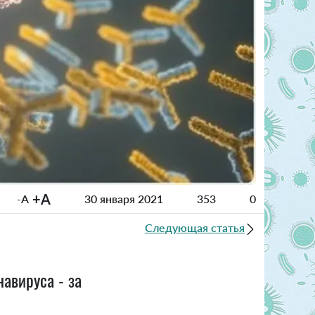
+A
-A
30 января 2021
353
0
Следующая статья
авируса - за