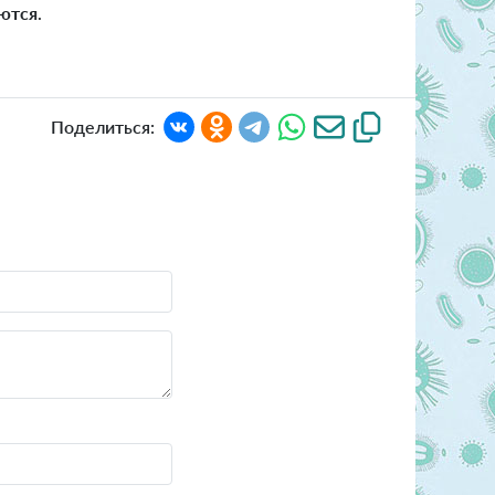
яются
.
Поделиться: