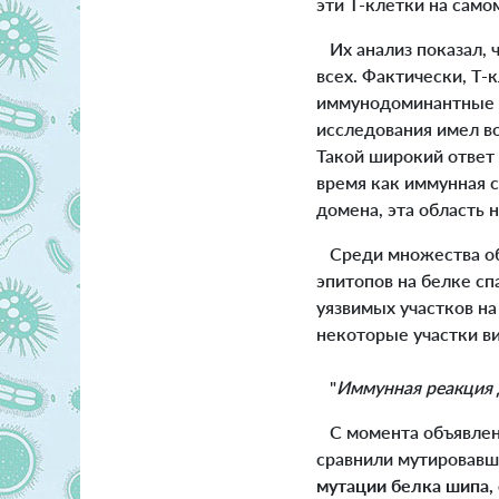
эти Т-клетки на само
Их анализ показал, 
всех. Фактически, Т-
иммунодоминантные э
исследования имел во
Такой широкий ответ
время как иммунная 
домена, эта область 
Среди множества об
эпитопов на белке сп
уязвимых участков н
некоторые участки ви
"
Иммунная реакция 
С момента объявле
сравнили мутировавши
мутации белка шипа, 