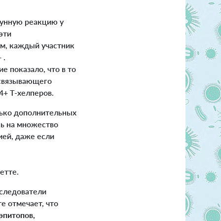
мунную реакцию у
эти
ем, каждый участник
 .
 показало, что в то
 связывающего
4+ Т-хелперов.
ько дополнительных
сь на множество
ией, даже если
Сетте.
сследователи
е отмечает, что
эпитопов,