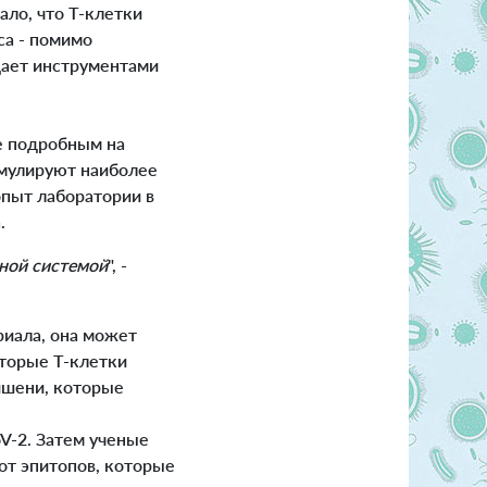
ло, что Т-клетки
са - помимо
адает инструментами
ее подробным на
имулируют наиболее
опыт лаборатории в
.
нной системой
", -
риала, она может
оторые Т-клетки
ишени, которые
V-2. Затем ученые
от эпитопов, которые