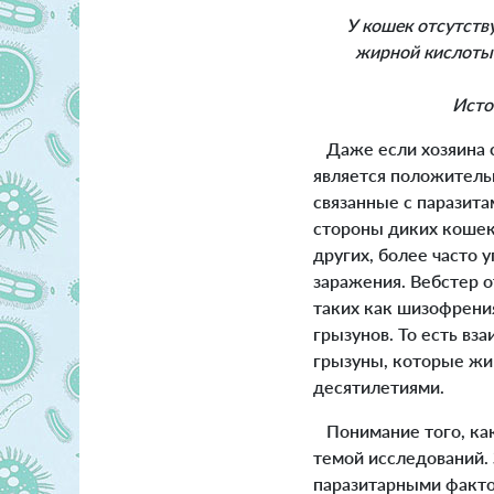
У кошек отсутств
жирной кислоты
Источ
Даже если хозяина съ
является положитель
связанные с паразита
стороны диких кошек 
других, более часто
заражения. Вебстер о
таких как шизофрения
грызунов. То есть вз
грызуны, которые живу
десятилетиями.
Понимание того, ка
темой исследований.
паразитарными фактор