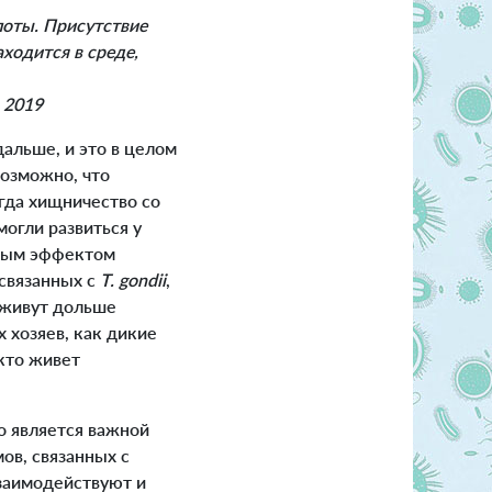
лоты. Присутствие
аходится в среде,
, 2019
альше, и это в целом
Возможно, что
гда хищничество со
огли развиться у
чным эффектом
 связанных с
T. gondii
,
е живут дольше
х хозяев, как дикие
 кто живет
о является важной
ов, связанных с
взаимодействуют и