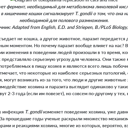
ует фермент, необходимый для метаболизма линолевой кис
 в кишечнике кошки сигнализирует
T. gondii
о том, что она н
необходимой для полового размножения.
ник: Adapted from English, E.D. and Striepen, B./
PLoS Biology
едает не кошка, а другое животное, паразит передается д
ным моментом. Но почему паразит вообще влияет на нас? 
ми изменения в поведении людей произошли в то время, ко
представляло серьезную угрозу для человека. Они также м
 употребляемых в пищу хозяев и являются всего лишь побо
тмечает, что некоторые из наиболее серьезных патологий,
, могут возникать из-за того, что люди и другие животны
аимодействие хозяина и паразита выглядит одинаково у таки
т 2-3 года (если им повезет), но совсем по-другому у тех,
к инфекция
T. gondii
изменяет поведение хозяина, уже давн
 За прошедшие годы ученые раскрыли множество механизм
ами и реакциями хозяина, многие из которых, вероятно, 