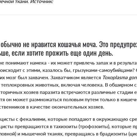
шечной ткани. Источник:
бычно не нравится кошачья моча. Это предупр
ше, если хотите прожить еще один день.
 понимают намека - их может привлечь запах и в результа
оисходит с этими, казалось бы, грызунами-самоубийцами? 
 их мозг был захвачен. Захватчиком является
Toxoplasma gon
 теплокровных животных, включая человека. В обширном 
торичных хозяев паразита встречаются различные стадии е
отя он может размножаться половым путем только в кише
ственников в качестве окончательных хозяев.
исты с фекалиями, которые попадают в окружающую сред
цисты превращаются в тахизоиты (трофозоиты), которые п
оловной) и мышечной тканях, превращаясь в брадизоиты (ци