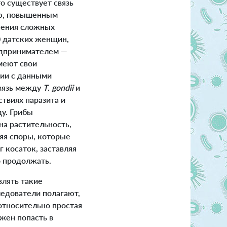
о существует связь
ью, повышенным
нения сложных
0 датских женщин,
едпринимателем —
меют свои
нии с данными
связь между
T. gondii
и
ствиях паразита и
у. Грибы
на растительность,
ляя споры, которые
 косаток, заставляя
о продолжать.
влять такие
ледователи полагают,
 относительно простая
жен попасть в