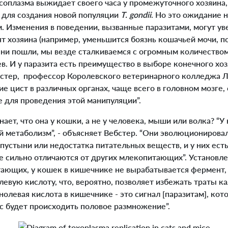
соплазма выжидает своего часа у промежуточного хозяина,
 для создания новой популяции
T. gondii
. Но это ожидание н
. Изменения в поведении, вызванные паразитами, могут ув
ят хозяина (например, уменьшится боязнь кошачьей мочи, 
ы ни пошли, мы везде сталкиваемся с огромным количество
. И у паразита есть преимущество в выборе конечного хозя
стер, профессор Королевского ветеринарного колледжа 
е цист в различных органах, чаще всего в головном мозге, 
 для проведения этой манипуляции”.
нает, что она у кошки, а не у человека, мыши или волка? “
й метаболизм”, - объясняет Вебстер. “Они эволюционирова
пустыни или недостатка питательных веществ, и у них ест
 сильно отличаются от других млекопитающих”. Установлено
тающих, у кошек в кишечнике не вырабатывается фермент,
евую кислоту, что, вероятно, позволяет избежать траты к
олевая кислота в кишечнике - это сигнал [паразитам], кото
ас будет происходить половое размножение”.