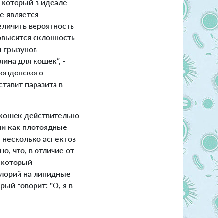
 который в идеале
е является
еличить вероятность
повысится склонность
м грызунов-
ина для кошек”, -
Лондонского
ставит паразита в
У кошек действительно
ли как плотоядные
ь несколько аспектов
, что, в отличие от
 который
алорий на липидные
рый говорит: "О, я в