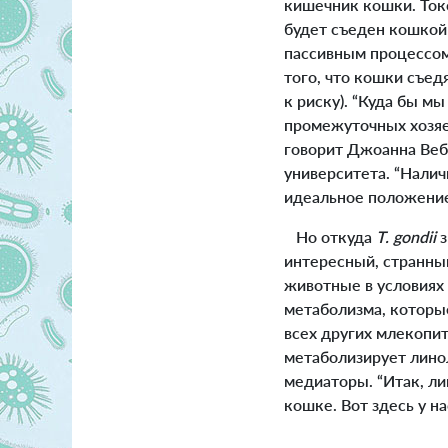
кишечник кошки. Ток
будет съеден кошкой
пассивным процессом
того, что кошки съед
к риску). “Куда бы м
промежуточных хозяев
говорит Джоанна Веб
университета. “Наличи
идеальное положение
Но откуда
T. gondii
з
интересный, странны
животные в условиях 
метаболизма, которые
всех других млекопи
метаболизирует линол
медиаторы. “Итак, лин
кошке. Вот здесь у н