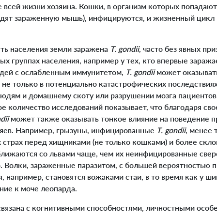
е всей жизни хозяина. Кошки, в организм которых попадаю
 едят зараженную мышь), инфицируются, и жизненный цикл 
ть населения земли заражена
T. gondii
, часто без явных пр
х группах населения, например у тех, кто впервые заража
юдей с ослабленным иммунитетом,
T. gondii
может оказыват
о не только в потенциально катастрофических последстви
юдям и домашнему скоту или разрушении мозга пациентов
е количество исследований показывает, что благодаря сво
ndii
может также оказывать тонкое влияние на поведение 
зяев. Например, грызуны, инфицированные
T. gondii
, менее
страх перед хищниками (не только кошками) и более скло
лижаются со львами чаще, чем их неинфицированные свер
о. Волки, зараженные паразитом, с большей вероятностью
 например, становятся вожаками стаи, в то время как у ш
ние к моче леопарда.
вязана с когнитивными способностями, личностными особ