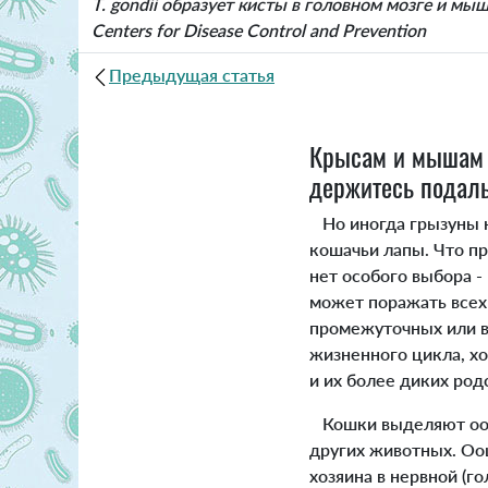
T. gondii образует кисты в головном мозге и мы
Centers for Disease Control and Prevention
Предыдущая статья
Крысам и мышам о
держитесь подаль
Но иногда грызуны не
кошачьи лапы. Что пр
нет особого выбора -
может поражать всех
промежуточных или в
жизненного цикла, х
и их более диких род
Кошки выделяют ооц
других животных. Оо
хозяина в нервной (г