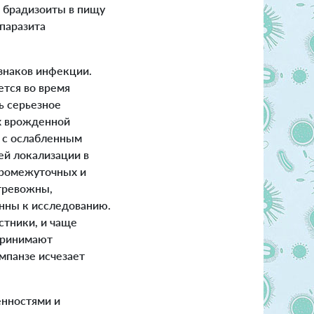
т брадизоиты в пищу
паразита
изнаков инфекции.
ется во время
ь серьезное
ях врожденной
 с ослабленным
ей локализации в
промежуточных и
 тревожны,
нны к исследованию.
стники, и чаще
 принимают
импанзе исчезает
енностями и