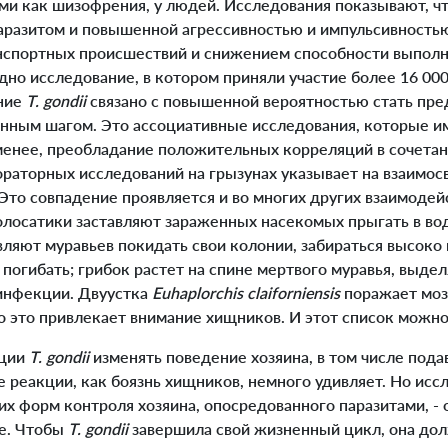
ми как шизофрения, у людей. Исследования показывают, чт
аразитом и повышенной агрессивностью и импульсивност
нспортных происшествий и снижением способности выпол
дно исследование, в котором приняли участие более 16 00
ение
T. gondii
связано с повышенной вероятностью стать пр
нным шагом. Это ассоциативные исследования, которые и
 менее, преобладание положительных корреляций в сочета
раторных исследований на грызунах указывает на взаимо
Это совпадение проявляется и во многих других взаимодей
олосатики заставляют зараженных насекомых прыгать в вод
вляют муравьев покидать свои колонии, забираться высоко 
и погибать; грибок растет на спине мертвого муравья, выде
инфекции. Двуустка
Euhaplorchis claiforniensis
поражает мозг
что это привлекает внимание хищников. И этот список можн
кции
T. gondii
изменять поведение хозяина, в том числе пода
реакции, как боязнь хищников, немного удивляет. Но исс
угих форм контроля хозяина, опосредованного паразитами, -
е. Чтобы
T. gondii
завершила свой жизненный цикл, она дол