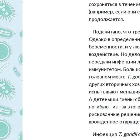
сохраняться в течени
(например, если они
продолжается.
Подсчитано, что тре
Однако в определенны
беременности, и у л
воздействие. Но дел
передачи инфекции л
иммунитетом. Большо
головном мозге
T. go
других вторичных хо
испытывают меньших 
А детеныши гиены сб
погибают из—за этог
рискованные решения,
врожденное отвраще
Инфекция
T. gondii
с