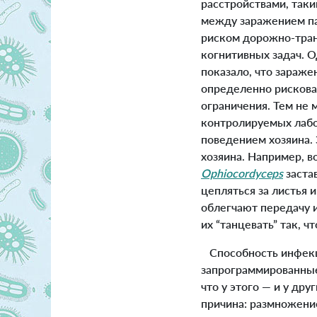
расстройствами, таки
между заражением п
риском дорожно-тра
когнитивных задач. О
показало, что зараж
определенно рискова
ограничения. Тем не
контролируемых лабо
поведением хозяина. 
хозяина. Например, в
Ophiocordyceps
заста
цепляться за листья 
облегчают передачу 
их “танцевать” так, 
Способность инфе
запрограммированные 
что у этого — и у др
причина: размножени