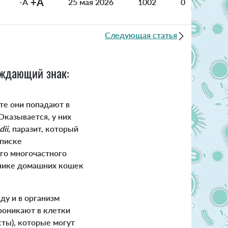
+A
-A
25 мая 2026
1002
0
Следующая статья
еждающий знак:
те они попадают в
Оказывается, у них
dii
, паразит, который
списке
го многочастного
чнике домашних кошек
у и в организм
роникают в клетки
сты), которые могут