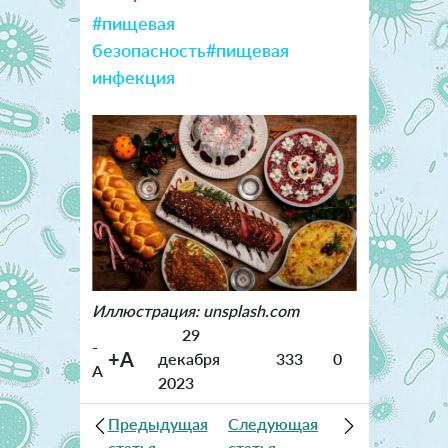
#пищевая
безопасность
#пищевая
инфекция
Иллюстрация: unsplash.com
29
-
+A
декабря
333
0
A
2023
Предыдущая
Следующая
статья
статья