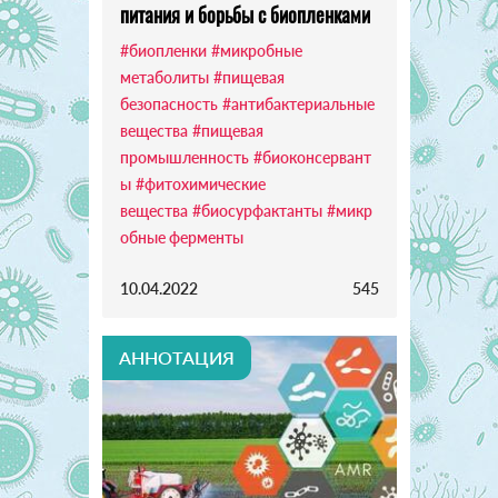
питания и борьбы с биопленками
#биопленки
#микробные
метаболиты
#пищевая
безопасность
#антибактериальные
вещества
#пищевая
промышленность
#биоконсервант
ы
#фитохимические
вещества
#биосурфактанты
#микр
обные ферменты
10.04.2022
545
АННОТАЦИЯ