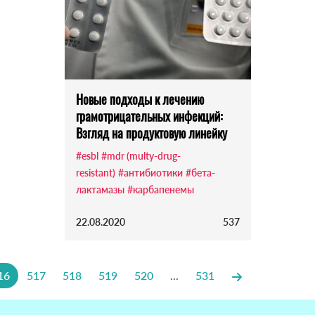
Новые подходы к лечению
грамотрицательных инфекций:
Взгляд на продуктовую линейку
#esbl
#mdr (multy-drug-
resistant)
#антибиотики
#бета-
лактамазы
#карбапенемы
22.08.2020
537
16
517
518
519
520
...
531