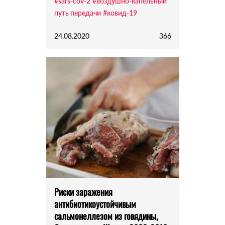
#sars-cov-2
#воздушно-капельный
путь передачи
#ковид-19
24.08.2020
366
Риски заражения
антибиотикоустойчивым
сальмонеллезом из говядины,