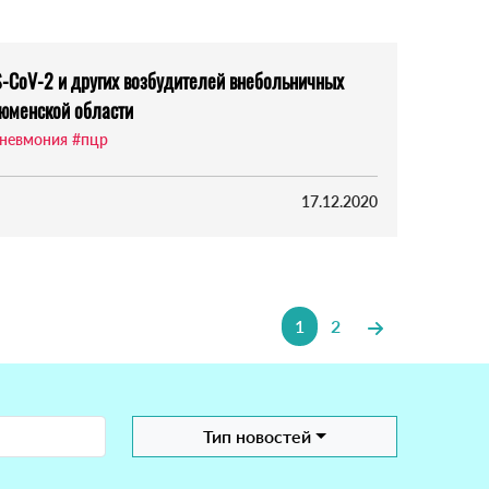
-CoV-2 и других возбудителей внебольничных
юменской области
пневмония
#пцр
17.12.2020
1
2
Тип новостей