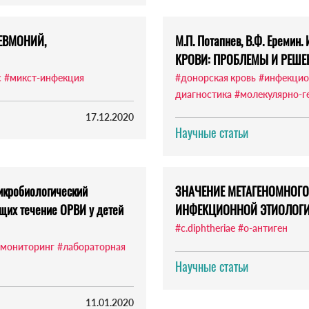
ЕВМОНИЙ,
М.П. Потапнев, В.Ф. Ере
КРОВИ: ПРОБЛЕМЫ И РЕШЕ
с
#микст-инфекция
#донорская кровь
#инфекцио
диагностика
#молекулярно-г
17.12.2020
Научные статьи
Микробиологический
ЗНАЧЕНИЕ МЕТАГЕНОМНОГО
щих течение ОРВИ у детей
ИНФЕКЦИОННОЙ ЭТИОЛОГ
#c.diphtheriae
#о-антиген
 мониторинг
#лабораторная
Научные статьи
11.01.2020