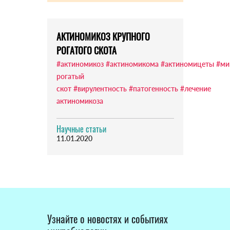
АКТИНОМИКОЗ КРУПНОГО
РОГАТОГО СКОТА
#актиномикоз
#актиномикома
#актиномицеты
#ми
рогатый
скот
#вирулентность
#патогенность
#лечение
актиномикоза
Научные статьи
11.01.2020
Узнайте о новостях и событиях