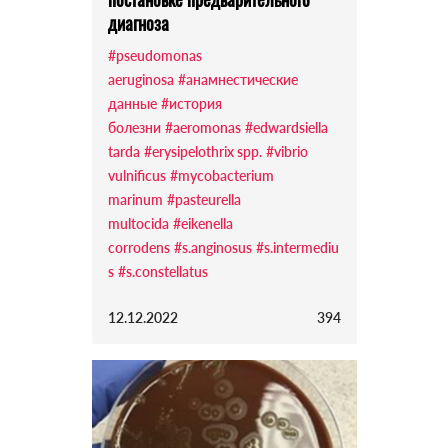
диагноза
#pseudomonas
aeruginosa
#анамнестические
данные
#история
болезни
#aeromonas
#edwardsiella
tarda
#erysipelothrix spp.
#vibrio
vulnificus
#mycobacterium
marinum
#pasteurella
multocida
#eikenella
corrodens
#s.anginosus
#s.intermediu
s
#s.constellatus
12.12.2022
394