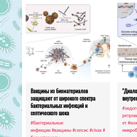
Вакцины из биоматериалов
"Диало
защищают от широкого спектра
внутре
бактериальных инфекций и
#эндог
септического шока
ретров
#бактериальные
ет
#ко
инфекции
#вакцины
#сепсис
#civax
#
микроб