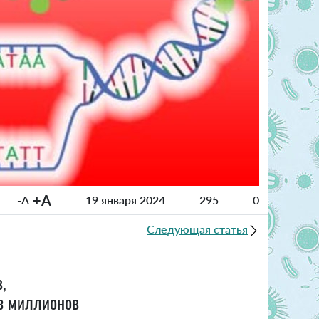
+A
-A
19 января 2024
295
0
Следующая статья
,
из миллионов