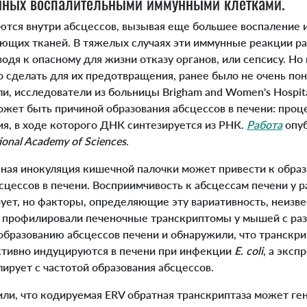
енных воспалительными иммунными клетками.
ся внутри абсцессов, вызывая еще большее воспаление 
щих тканей. В тяжелых случаях эти иммунные реакции ра
водя к опасному для жизни отказу органов, или сепсису. Но
 сделать для их предотвращения, ранее было не очень по
и, исследователи из больницы Brigham and Women's Hospit
жет быть причиной образования абсцессов в печени: проце
я, в ходе которого ДНК синтезируется из РНК.
Работа
опуб
ional Academy of Sciences
.
ая инокуляция кишечной палочки может привести к обра
сцессов в печени. Восприимчивость к абсцессам печени у 
ует, но факторы, определяющие эту вариативность, неизве
 профилировали печеночные транскриптомы у мышей с ра
образованию абсцессов печени и обнаружили, что транскр
активно индуцируются в печени при инфекции
E. coli
, а эксп
ирует с частотой образования абсцессов.
, что кодируемая ERV обратная транскриптаза может ге