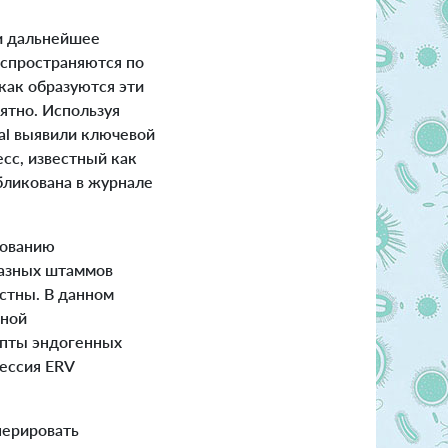
и дальнейшее
спространяются по
 как образуются эти
нятно.
Используя
al выявили ключевой
сс, известный как
ликована в журнале
зованию
разных штаммов
стны. В данном
зной
ипты эндогенных
рессия ERV
нерировать