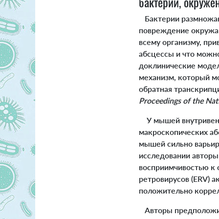
бактерий, окруж
Бактерии размножают
повреждение окружаю
всему организму, при
абсцессы и что можно
доклинические модел
механизм, который мо
обратная транскрипци
Proceedings of the Nat
У мышей внутривенн
макроскопических аб
мышей сильно варьир
исследовании авторы
восприимчивостью к 
ретровирусов (ERV) 
положительно коррел
Авторы предположили