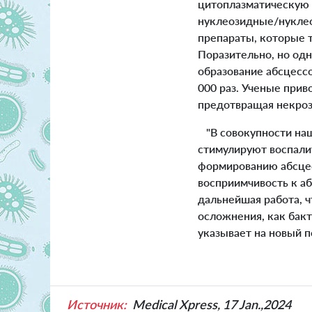
цитоплазматическую 
нуклеозидные/нуклео
препараты, которые 
Поразительно, но од
образование абсцесс
000 раз. Ученые прив
предотвращая некроз
"В совокупности на
стимулируют воспали
формированию абсцес
восприимчивость к аб
дальнейшая работа, ч
осложнения, как бак
указывает на новый п
Источник:
Medical Xpress, 17 Jan.,2024