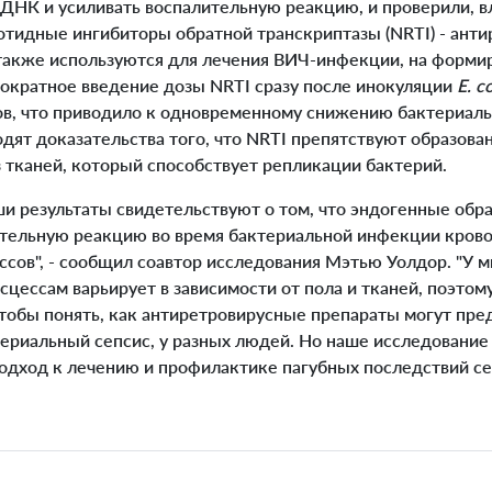
ДНК и усиливать воспалительную реакцию, и проверили, в
тидные ингибиторы обратной транскриптазы (NRTI) - ант
также используются для лечения ВИЧ-инфекции, на формир
нократное введение дозы NRTI сразу после инокуляции
E. co
ов, что приводило к одновременному снижению бактериаль
одят доказательства того, что NRTI препятствуют образова
 тканей, который способствует репликации бактерий.
ши результаты свидетельствуют о том, что эндогенные обр
тельную реакцию во время бактериальной инфекции крово
сов", - сообщил соавтор исследования Мэтью Уолдор.
"У 
сцессам варьирует в зависимости от пола и тканей, поэто
тобы понять, как антиретровирусные препараты могут пре
териальный сепсис, у разных людей. Но наше исследован
одход к лечению и профилактике пагубных последствий сепс