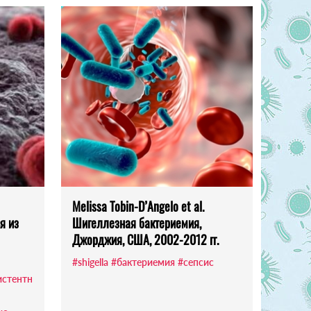
Melissa Tobin-D’Angelo et al.
я из
Шигеллезная бактериемия,
Джорджия, США, 2002-2012 гг.
#shigella
#бактериемия
#сепсис
истентн