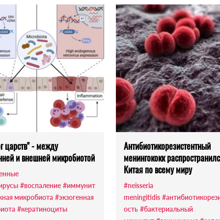
г царств" - между
Антибиотикорезистентный
нней и внешней микробиотой
менингококк распространилс
Китая по всему миру
енные
ирусы
#воспаление
#иммунит
#neisseria
жная микробиота
#экзогенная
meningitidis
#антибиотикорез
иота
#кератиноциты
ость
#бактериальный