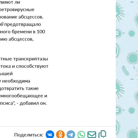
лияют ли
иретровирусные
ование абсцессов.
li
предотвращало
ного бремени в 100
нию абсцессов,
атные транскриптазы
тока и способствуют
мышей
му необходима
дотвратить такие
ие многообещающее и
иса", - добавил он.
Поделиться: