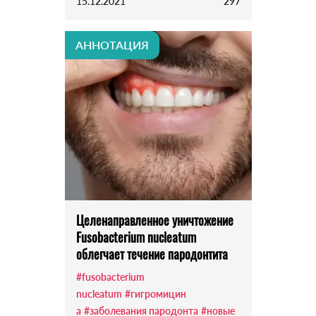
15.12.2021
297
АННОТАЦИЯ
Целенаправленное уничтожение
Fusobacterium nucleatum
облегчает течение пародонтита
#fusobacterium
nucleatum
#гигромицин
а
#заболевания пародонта
#новые