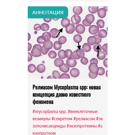
АННОТАЦИЯ
Релиасом Mycoplasma spp: новая
концепция давно известного
феномена
#mycoplasma spp.
#внеклеточные
везикулы
#секретом
#релиасом
#эк
зополисахариды
#экзопротеины
#э
кзопротеом