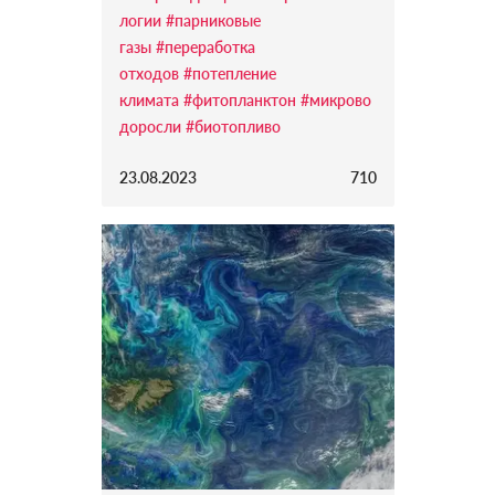
логии
#парниковые
газы
#переработка
отходов
#потепление
климата
#фитопланктон
#микрово
доросли
#биотопливо
23.08.2023
710