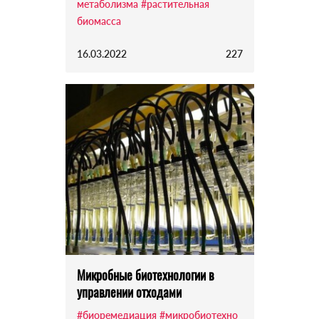
метаболизма
#растительная
биомасса
16.03.2022
227
Микробные биотехнологии в
управлении отходами
#биоремедиация
#микробиотехно