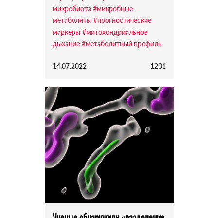
микробиота
#микробные
метаболиты
#прогностические
маркеры
#митохондриальное
дыхание
#метаболитный профиль
14.07.2022
1231
Ученые обнаружили «разделение