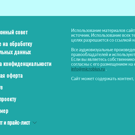
Использование материалов сайт
онный совет
источник. Использование всех т
целях разрешается со ссылкой 
е на обработку
Все аудиовизуальные произведе
льных данных
правообладателей и используют
Если вы являетесь собственнико
а конфиденциальности
согласны с его размещением на 
info@microbius.ru
.
ая оферта
Сайт может содержать контент,
те
проекту
ймер
т и прайс-лист