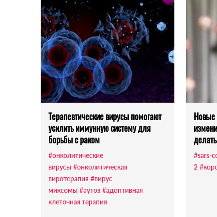
Терапевтические вирусы помогают
Новые 
усилить иммунную систему для
измени
борьбы с раком
делать
#онколитические
#sars-c
вирусы
#онколитическая
2
#кор
виротерапия
#вирус
миксомы
#аутоз
#адоптивная
клеточная терапия