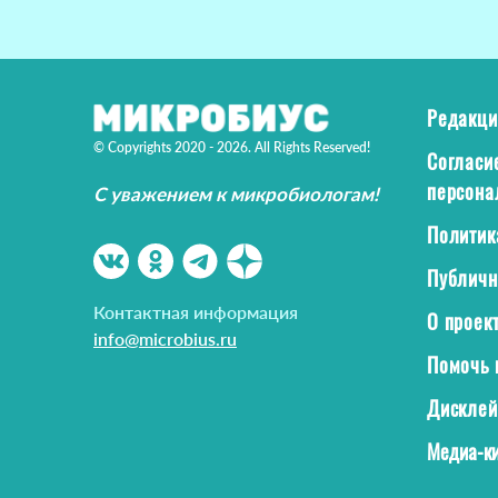
Редакци
© Copyrights 2020 - 2026. All Rights Reserved!
Согласи
персона
С уважением к микробиологам!
Политик
Публичн
Контактная информация
О проек
info@microbius.ru
Помочь 
Дискле
Медиа-ки