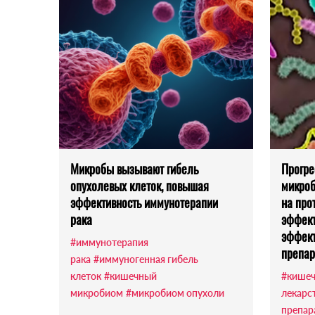
Микробы вызывают гибель
Прогре
опухолевых клеток, повышая
микроб
эффективность иммунотерапии
на про
рака
эффект
эффект
#иммунотерапия
препар
рака
#иммуногенная гибель
клеток
#кишечный
#кишеч
микробиом
#микробиом опухоли
лекарс
препар