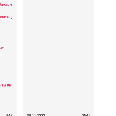
биопле
онизац
ые
нты
#н
868
08.11.2023
2541