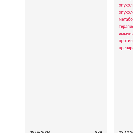
опухол
опухол
метабо
терапи
иммуни
против
препар
29.06.2026
889
08.10.