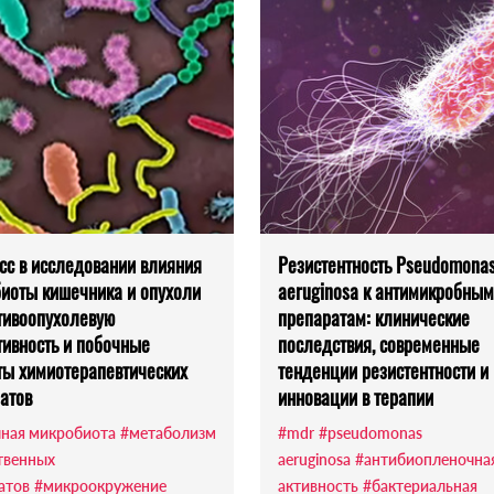
сс в исследовании влияния
Резистентность Pseudomona
иоты кишечника и опухоли
aeruginosa к антимикробным
тивоопухолевую
препаратам: клинические
ивность и побочные
последствия, современные
ы химиотерапевтических
тенденции резистентности и
атов
инновации в терапии
ная микробиота
#метаболизм
#mdr
#pseudomonas
твенных
aeruginosa
#антибиопленочна
атов
#микроокружение
активность
#бактериальная