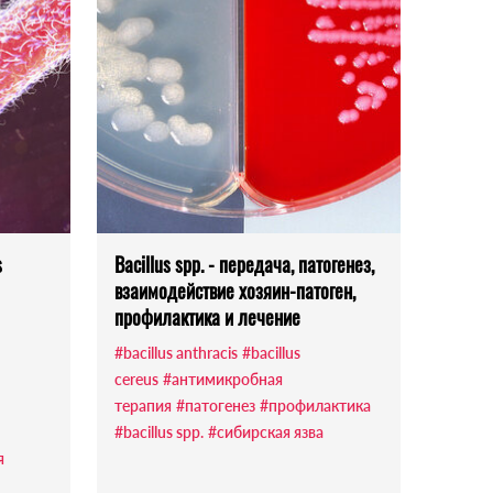
s
Bacillus spp. - передача, патогенез,
взаимодействие хозяин-патоген,
профилактика и лечение
#bacillus anthracis
#bacillus
cereus
#антимикробная
терапия
#патогенез
#профилактика
#bacillus spp.
#сибирская язва
я