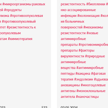
и
#микроорганизмы раковых
резистентность
#биопленки
#
ей
#продукты
нко-ассоциированные
лизма
#противоопухолевая
инфекции
#колонизация
#кол
я
#противоопухолевый
ия больничных
тет
#резистентность к
поверхностей
#механизмы
оопухолевым
резистентности
#новые
атам
#химиотерапия
антимикробные
препараты
#противомикробн
препараты
#факторы
вирулентности
#природные
антимикробные
вещества
#антимикробные
пептиды
#вакцина
#фаговая
терапия
#эндолизин
#адьюва
ановакцины
#многоцелевые
антигены
#моноклональные
антитела
#наночастицы
2022
522
02.05.2024