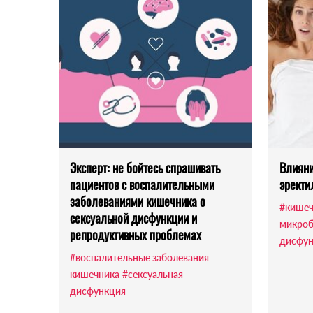
Эксперт: не бойтесь спрашивать
Влияни
пациентов с воспалительными
эректи
заболеваниями кишечника о
#кишеч
сексуальной дисфункции и
микроб
репродуктивных проблемах
дисфун
#воспалительные заболевания
кишечника
#сексуальная
дисфункция