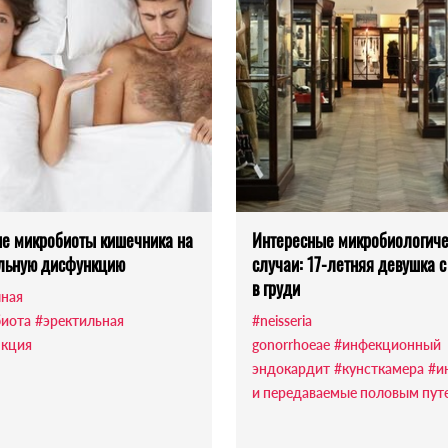
е микробиоты кишечника на
Интересные микробиологиче
льную дисфункцию
случаи: 17-летняя девушка 
в груди
ная
иота
#эректильная
#neisseria
кция
gonorrhoeae
#инфекционный
эндокардит
#кунсткамера
#и
и передаваемые половым пут