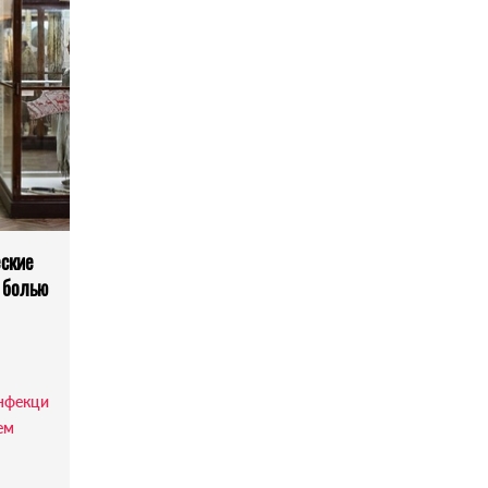
ские
с болью
нфекци
ем