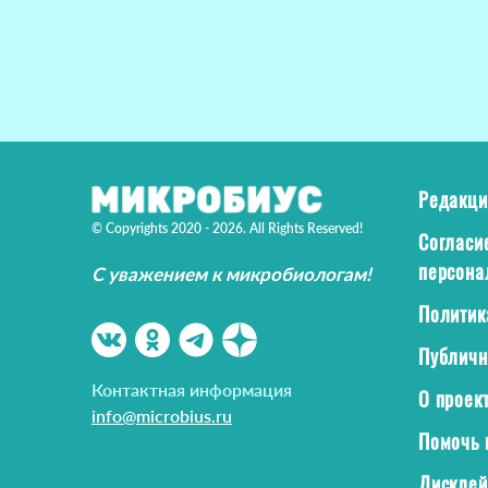
Редакци
© Copyrights 2020 - 2026. All Rights Reserved!
Согласи
персона
С уважением к микробиологам!
Политик
Публичн
Контактная информация
О проек
info@microbius.ru
Помочь 
Дискле