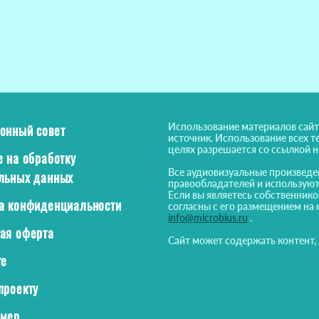
Использование материалов сайт
онный совет
источник. Использование всех т
целях разрешается со ссылкой 
е на обработку
Все аудиовизуальные произведе
льных данных
правообладателей и используют
Если вы являетесь собственнико
а конфиденциальности
согласны с его размещением на 
info@microbius.ru
.
ая оферта
Сайт может содержать контент,
те
проекту
ймер