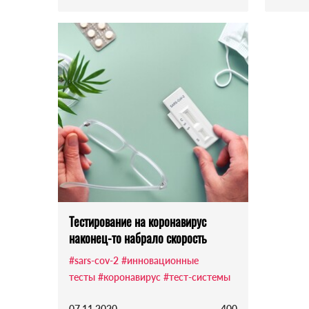
Тестирование на коронавирус
наконец-то набрало скорость
#sars-cov-2
#инновационные
тесты
#коронавирус
#тест-системы
07.11.2020
400