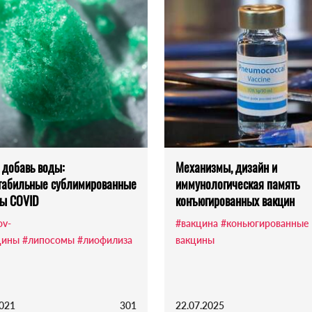
 добавь воды:
Механизмы, дизайн и
табильные сублимированные
иммунологическая память
ы COVID
конъюгированных вакцин
ov-
#вакцина
#коньюгированные
цины
#липосомы
#лиофилиза
вакцины
2021
301
22.07.2025