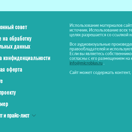
Использование материалов сайт
онный совет
источник. Использование всех т
целях разрешается со ссылкой 
е на обработку
Все аудиовизуальные произведе
льных данных
правообладателей и используют
Если вы являетесь собственнико
а конфиденциальности
согласны с его размещением на 
info@microbius.ru
.
ая оферта
Сайт может содержать контент,
те
проекту
ймер
т и прайс-лист