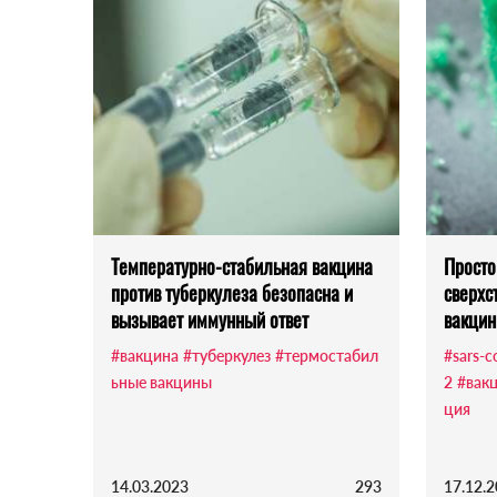
Температурно-стабильная вакцина
Просто
против туберкулеза безопасна и
сверхс
вызывает иммунный ответ
вакцин
#вакцина
#туберкулез
#термостабил
#sars-c
ьные вакцины
2
#вак
ция
14.03.2023
293
17.12.