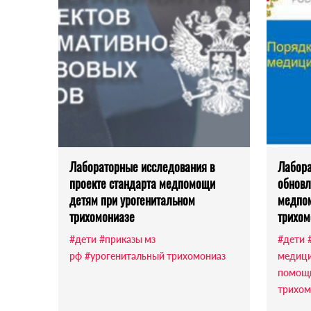
Лабораторные исследования в
Лабора
проекте стандарта медпомощи
обновл
детям при урогенитальном
медпом
трихомониазе
трихом
#дети
#приказы мз
#дети
рф
#урогенитальный трихомониаз
медиц
помощ
трихом