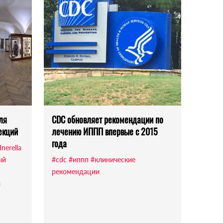
ля
CDC обновляет рекомендации по
екций
лечению ИППП впервые с 2015
года
nerella
ый
#cdc
#иппп
#клинические
рекомендации
й