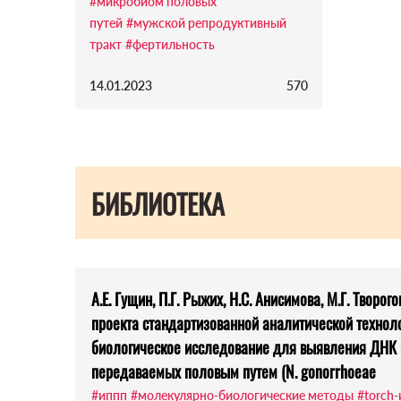
#микробиом половых
путей
#мужской репродуктивный
тракт
#фертильность
14.01.2023
570
БИБЛИОТЕКА
А.Е. Гущин, П.Г. Рыжих, Н.С. Анисимова, М.Г. Творог
проекта стандартизованной аналитической технол
биологическое исследование для выявления ДНК 
передаваемых половым путем (N. gonorrhoeae
#иппп
#молекулярно-биологические методы
#torch