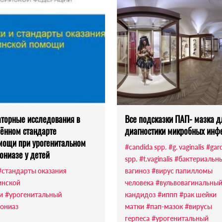
торные исследования в
Все подсказки ПАП- мазка д
ённом стандарте
диагностики микробных инф
ощи при урогенитальном
#candida spp.
#g. vaginalis
#gard
ониазе у детей
spp.
#t.vaginalis
#бактериальн
#стандарты оказания
вагиноз
#вирус папилломы
инской
человека
#вульвовагинальны
и
#урогенитальный
кандидоз
#иппп
#рак шейки
ониаз
матки
#пап-мазок
#вирусы
герпеса
#урогенитальный