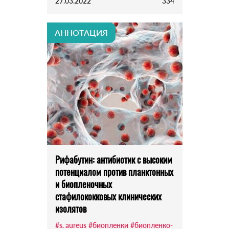
27.03.2022
334
АННОТАЦИЯ
Рифабутин: антибиотик с высоким
потенциалом против планктонных
и биопленочных
стафилококковых клинических
изолятов
#s. aureus
#биопленки
#биопленко-