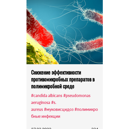
Снижение эффективности
противомикробных препаратов в
полимикробной среде
#candida albicans
#pseudomonas
aeruginosa
#s.
aureus
#муковисцидоз
#полимикро
бные инфекции