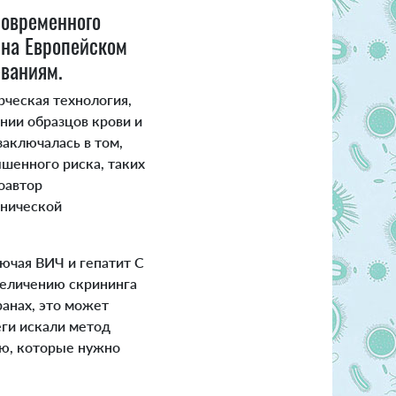
новременного
 на Европейском
ваниям.
рческая технология,
нии образцов крови и
заключалась в том,
шенного риска, таких
оавтор
инической
ючая ВИЧ и гепатит С
увеличению скрининга
ранах, это может
еги искали метод
ью, которые нужно