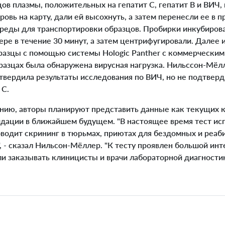
ов плазмы, положительных на гепатит С, гепатит В и ВИЧ,
овь на карту, дали ей высохнуть, а затем перенесли ее в п
реды для транспортировки образцов. Пробирки инкубиров
ре в течение 30 минут, а затем центрифугировали. Далее 
разцы с помощью системы Hologic Panther с коммерческими
бразцах была обнаружена вирусная нагрузка. Нильссон-Мёл
твердила результаты исследования по ВИЧ, но не подтверд
 С.
ию, авторы планируют представить данные как текущих 
идации в ближайшем будущем. "В настоящее время тест исп
оводит скрининг в тюрьмах, приютах для бездомных и реа
, - сказал Нильсон-Мёллер. "К тесту проявлен большой инт
ли заказывать клиницисты и врачи лабораторной диагностик