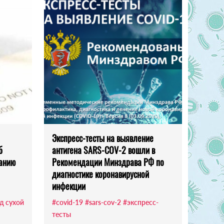
Экспресс-тесты на выявление
б
антигена SARS-COV-2 вошли в
ванию
Рекомендации Минздрава РФ по
диагностике коронавирусной
инфекции
д сухой
#covid-19
#sars-cov-2
#экспресс-
тесты