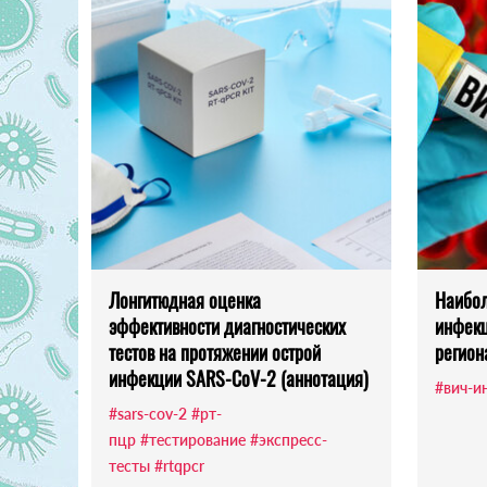
Лонгитюдная оценка
Наибол
эффективности диагностических
инфекц
тестов на протяжении острой
регион
инфекции SARS-CoV-2 (аннотация)
#вич-и
#sars-cov-2
#рт-
пцр
#тестирование
#экспресс-
тесты
#rtqpcr