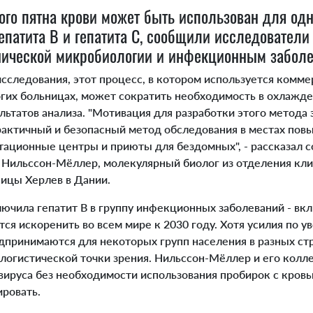
го пятна крови может быть использован для од
епатита В и гепатита С, сообщили исследователи
нической микробиологии и инфекционным заболе
сследования, этот процесс, в котором используется комме
огих больницах, может сократить необходимость в охлажде
льтатов анализа. "Мотивация для разработки этого метода 
рактичный и безопасный метод обследования в местах повы
тационные центры и приюты для бездомных", - рассказал с
 Нильссон-Мёллер, молекулярный биолог из отделения кл
ицы Херлев в Дании.
ючила гепатит В в группу инфекционных заболеваний - вкл
тся искоренить во всем мире к 2030 году. Хотя усилия по 
едпринимаются для некоторых групп населения в разных ст
логистической точки зрения. Нильссон-Мёллер и его колл
 вируса без необходимости использования пробирок с кров
ировать.