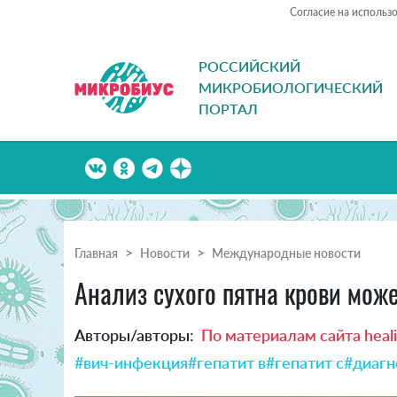
Согласие на использ
РОССИЙСКИЙ
МИКРОБИОЛОГИЧЕСКИЙ
ПОРТАЛ
Главная
Новости
Международные новости
Анализ сухого пятна крови може
Авторы/авторы:
По материалам сайта heal
#вич-инфекция
#гепатит в
#гепатит с
#диагн