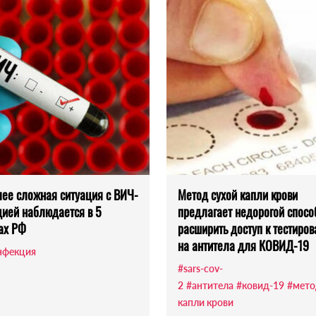
ее сложная ситуация с ВИЧ-
Метод сухой капли крови
ией наблюдается в 5
предлагает недорогой спосо
ах РФ
расширить доступ к тестиро
на антитела для КОВИД-19
нфекция
#sars-cov-
2
#антитела
#ковид-19
#мето
капли крови