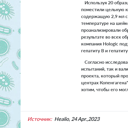
Используя 20 образц
поместили цельную кр
содержащую 2,9 мл с
температуре на шейке
проанализировали об
результате во всех о
компания Hologic под
гепатиту В и гепатиту
Согласно исследован
испытаний, так и вал
проекта, который пр
центрах Копенгагена"
хотим, чтобы его мог
Источник:
Healio, 24 Apr.,2023