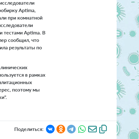
 исследователи
робирку Aptima,
али при комнатной
исследователи
 тестами Aptima. В
лер сообщил, что
ила результаты по
клинических
ользуется в рамках
билитационных
ерес, поэтому мы
и".
Поделиться: