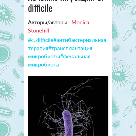
difficile
Авторы/авторы:
Monica
Stonehill
#c. difficile
#антибактериальная
терапия
#трансплантация
микробиоты
#фекальная
микробиота