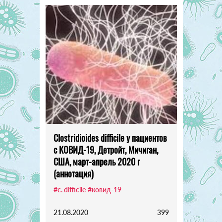
Clostridioides difficile у пациентов
с КОВИД-19, Детройт, Мичиган,
США, март-апрель 2020 г
(аннотация)
#c. difficile
#ковид-19
21.08.2020
399