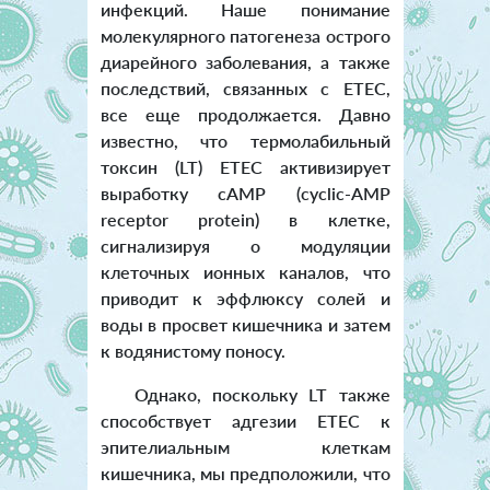
инфекций. Наше понимание
молекулярного патогенеза острого
диарейного заболевания, а также
последствий, связанных с ETEC,
все еще продолжается. Давно
известно, что термолабильный
токсин (LT) ETEC активизирует
выработку cAMP (cyclic-AMP
receptor protein) в клетке,
сигнализируя о модуляции
клеточных ионных каналов, что
приводит к эффлюксу солей и
воды в просвет кишечника и затем
к водянистому поносу.
Однако, поскольку LT также
способствует адгезии ETEC к
эпителиальным клеткам
кишечника, мы предположили, что