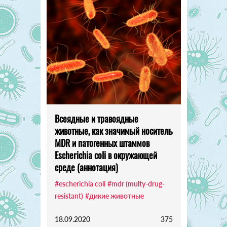
Всеядные и травоядные
животные, как значимый носитель
MDR и патогенных штаммов
Escherichia coli в окружающей
среде (аннотация)
#escherichia coli
#mdr (multy-drug-
resistant)
#дикие животные
18.09.2020
375