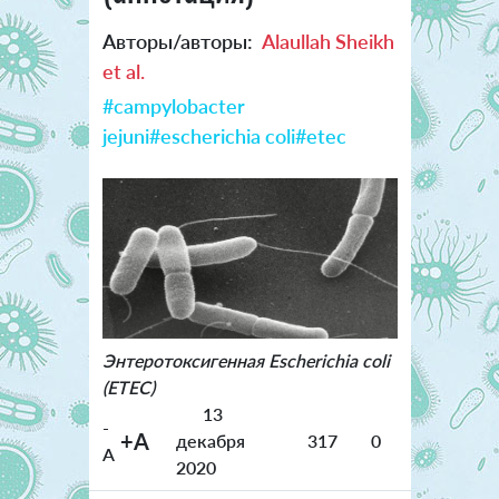
Авторы/авторы:
Alaullah Sheikh
et al.
#campylobacter
jejuni
#escherichia coli
#etec
Энтеротоксигенная Escherichia coli
(ETEC)
13
-
+A
декабря
317
0
A
2020