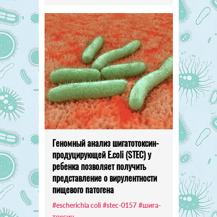
Геномный анализ шигатотоксин-
продуцирующей E.coli (STEC) у
ребенка позволяет получить
представление о вирулентности
пищевого патогена
#escherichia coli
#stec-0157
#шига-
токсин