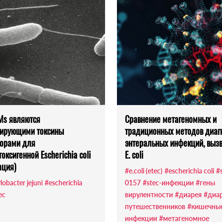
Ms являются
Сравнение метагеномных и
лирующими токсины
традиционных методов диаг
орами для
энтеральных инфекций, выз
оксигенной Escherichia coli
E. coli
ация)
#e.coli (etec)
#escherichia coli
#
obacter jejuni
#escherichia
0157
#stec-инфекции
#гены
ec
вирулентности
#диарея
#диа
путешественников
#кишечны
инфекции
#метагеномное