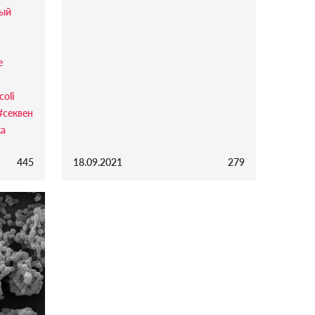
ый
е
coli
#секвен
ка
445
18.09.2021
279