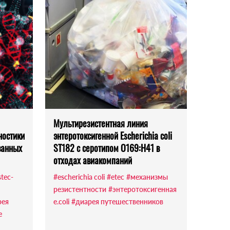
Мультирезистентная линия
ностики
энтеротоксигенной Escherichia coli
ванных
ST182 с серотипом O169:H41 в
отходах авиакомпаний
stec-
#escherichia coli
#etec
#механизмы
резистентности
#энтеротоксигенная
рея
e.coli
#диарея путешественников
е