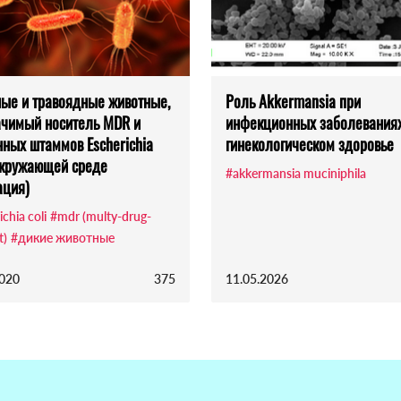
ые и травоядные животные,
Роль Akkermansia при
ачимый носитель MDR и
инфекционных заболеваниях
нных штаммов Escherichia
гинекологическом здоровье
 окружающей среде
#akkermansia muciniphila
ация)
chia coli
#mdr (multy-drug-
t)
#дикие животные
2020
375
11.05.2026