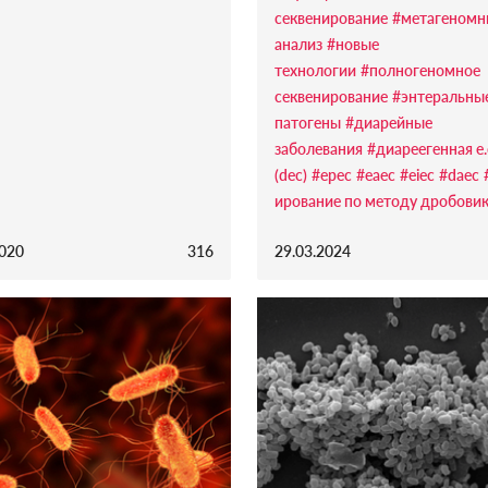
секвенирование
#метагеномн
анализ
#новые
технологии
#полногеномное
секвенирование
#энтеральны
патогены
#диарейные
заболевания
#диареегенная e.
(dec)
#epec
#eaec
#eiec
#daec
ирование по методу дробови
2020
316
29.03.2024