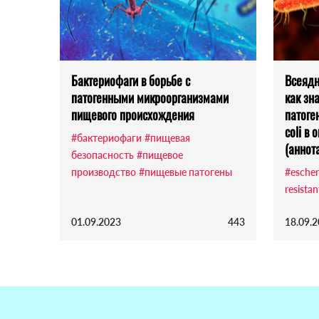
Бактериофаги в борьбе с
Всеядн
патогенными микроорганизмами
как зн
пищевого происхождения
патоге
coli в
#бактериофаги
#пищевая
(аннот
безопасность
#пищевое
производство
#пищевые патогены
#escheri
resistan
01.09.2023
443
18.09.