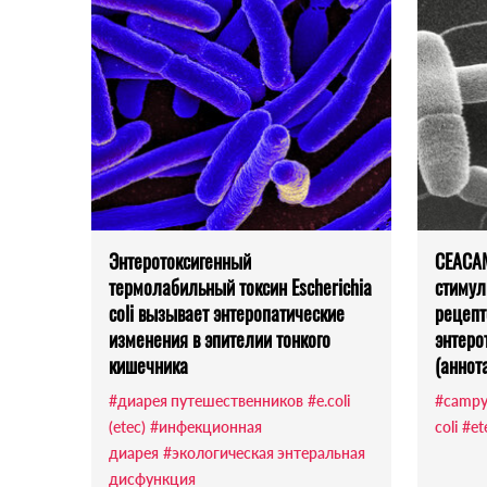
Энтеротоксигенный
CEACA
термолабильный токсин Escherichia
стиму
coli вызывает энтеропатические
рецепт
изменения в эпителии тонкого
энтерот
кишечника
(аннот
#диарея путешественников
#e.coli
#campyl
(etec)
#инфекционная
coli
#et
диарея
#экологическая энтеральная
дисфункция