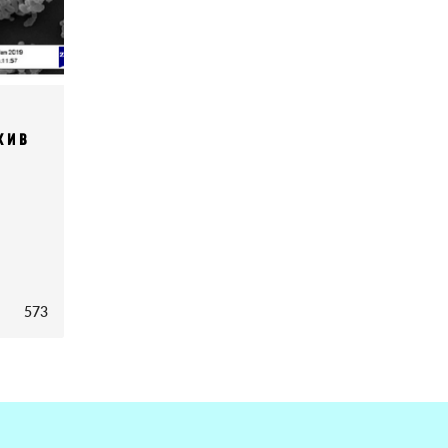
 и в
573