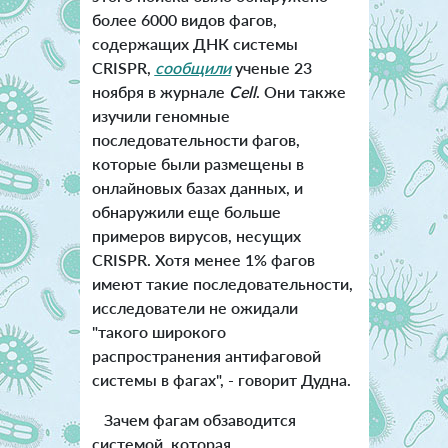
более 6000 видов фагов,
содержащих ДНК системы
CRISPR,
сообщили
ученые 23
ноября в журнале
Cell
. Они также
изучили геномные
последовательности фагов,
которые были размещены в
онлайновых базах данных, и
обнаружили еще больше
примеров вирусов, несущих
CRISPR. Хотя менее 1% фагов
имеют такие последовательности,
исследователи не ожидали
"такого широкого
распространения антифаговой
системы в фагах", - говорит Дудна.
Зачем фагам обзаводится
системой, которая