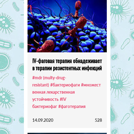
IV-фаговая терапия обнадеживает
в терапии резистентных инфекций
#mdr (multy-drug-
resistant)
#бактериофаги
#множест
венная лекарственная
устойчивость
#IV
бактериофаг
#фаготерапия
14.09.2020
528