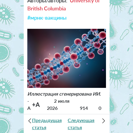
Авторы/авторы:
University of
British Columbia
#мрнк-вакцины
Иллюстрация сгенерирована ИИ.
-
2 июля
+A
A
2026
914
0
Предыдущая
Следующая
статья
статья