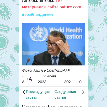
Авторы/авторы:
По
материалам сайта nature.com
#воз
#пандемия
Фото: Fabrice Coeffrini/AFP
-
9 июня
+A
A
2023
302
0
Предыдущая
Следующая
статья
статья