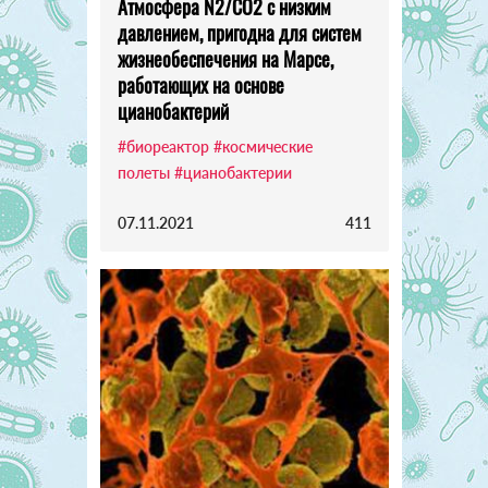
Атмосфера N2/CO2 с низким
давлением, пригодна для систем
жизнеобеспечения на Марсе,
работающих на основе
цианобактерий
#биореактор
#космические
полеты
#цианобактерии
07.11.2021
411