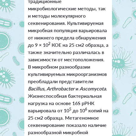
традиционные
микробиологические методы, так
и методы молекулярного
секвенирования. Культивируемая
микробная популяция варьировала
от нижнего предела обнаружения
2
до 9 × 10
КОЕ на 25 см2 образца, а
также значительно различалась в
зависимости от местоположения.
В микробном разнообразии
культивируемых микроорганизмов
преобладали представители
Bacillus, Arthrobacter
и
Ascomycota
.
Жизнеспособная бактериальная
нагрузка на основе 16S рРНК
5
6
варьировала от 10
до 10
копий на
25 см2 образца. Метагеномное
секвенирование показало наличие
разнообразной микробной