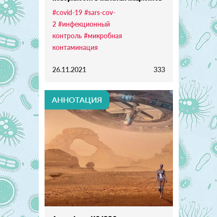
#covid-19
#sars-cov-
2
#инфекционный
контроль
#микробная
контаминация
26.11.2021
333
АННОТАЦИЯ