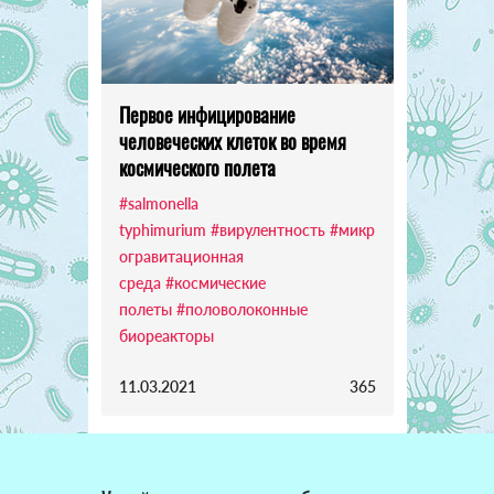
Первое инфицирование
человеческих клеток во время
космического полета
#salmonella
typhimurium
#вирулентность
#микр
огравитационная
среда
#космические
полеты
#половолоконные
биореакторы
11.03.2021
365