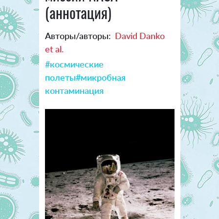
(аннотация)
Авторы/авторы:
David Danko
et al.
#космические
полеты
#микробная
контаминация