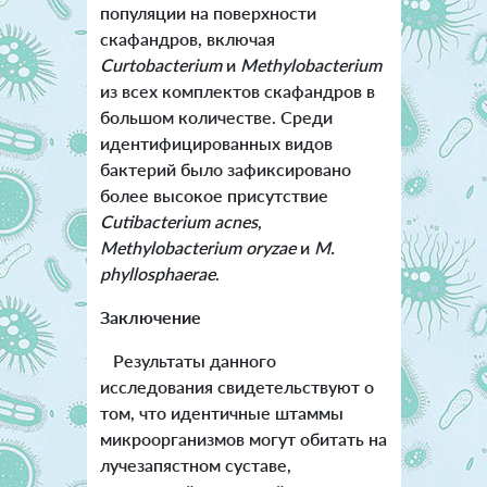
популяции на поверхности
скафандров, включая
Curtobacterium
и
Methylobacterium
из всех комплектов скафандров в
большом количестве. Среди
идентифицированных видов
бактерий было зафиксировано
более высокое присутствие
Cutibacterium acnes
,
Methylobacterium oryzae
и
M.
phyllosphaerae
.
Заключение
Результаты данного
исследования свидетельствуют о
том, что идентичные штаммы
микроорганизмов могут обитать на
лучезапястном суставе,