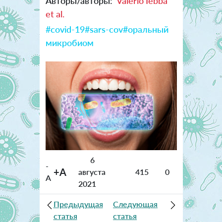
Авторы/авторы:
Valerio Iebba
et al.
#covid-19
#sars-cov
#оральный
микробиом
6
-
+A
августа
415
0
A
2021
Предыдущая
Следующая
статья
статья