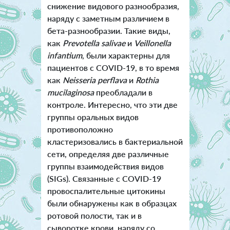
снижение видового разнообразия,
наряду с заметным различием в
бета-разнообразии. Такие виды,
как
Prevotella saliva
e
и
Veillonella
infantium
, были характерны для
пациентов с COVID-19, в то время
как
Neisseria perflava
и
Rothia
mucilaginosa
преобладали в
контроле. Интересно, что эти две
группы оральных видов
противоположно
кластеризовались в бактериальной
сети, определяя две различные
группы взаимодействия видов
(SIGs). Связанные с COVID-19
провоспалительные цитокины
были обнаружены как в образцах
ротовой полости, так и в
сыворотке крови, наряду со