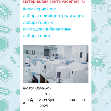
материалам сайта vademec.ru
#коммерческие
лаборатории
#централизация
лабораторных
исследований
#частные
лаборатории
Фото: «Хеликс»
13
-
+A
октября
334
0
A
2025