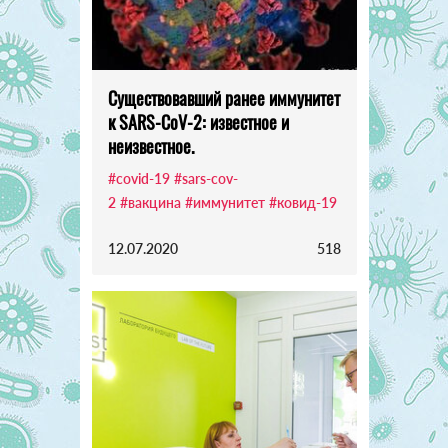
Существовавший ранее иммунитет
к SARS-CoV-2: известное и
неизвестное.
#covid-19
#sars-cov-
2
#вакцина
#иммунитет
#ковид-19
12.07.2020
518