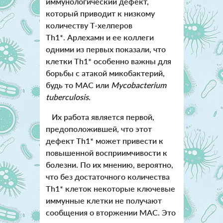
иммунологический дефект,
который приводит к низкому
количеству Т-хелперов
Th1*. Арлехамн и ее коллеги
одними из первых показали, что
клетки Th1* особенно важны для
борьбы с атакой микобактерий,
будь то MAC или
Mycobacterium
tuberculosis
.
Их работа является первой,
предоположившей, что этот
дефект Th1* может привести к
повышенной восприимчивости к
болезни. По их мнению, вероятно,
что без достаточного количества
Th1* клеток некоторые ключевые
иммунные клетки не получают
сообщения о вторжении MAC. Это