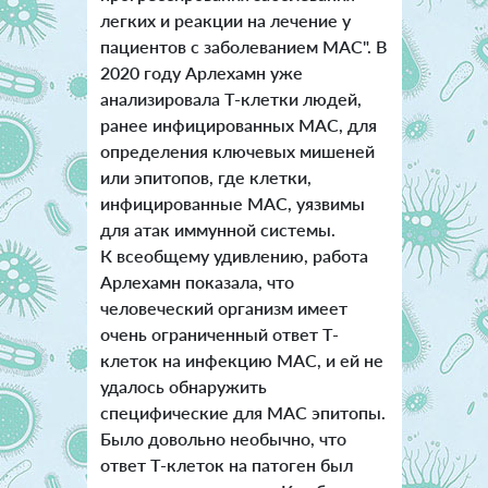
легких и реакции на лечение у
пациентов с заболеванием MAC". В
2020 году Арлехамн уже
анализировала Т-клетки людей,
ранее инфицированных MAC, для
определения ключевых мишеней
или эпитопов, где клетки,
инфицированные MAC, уязвимы
для атак иммунной системы.
К всеобщему удивлению, работа
Арлехамн показала, что
человеческий организм имеет
очень ограниченный ответ Т-
клеток на инфекцию MAC, и ей не
удалось обнаружить
специфические для MAC эпитопы.
Было довольно необычно, что
ответ Т-клеток на патоген был