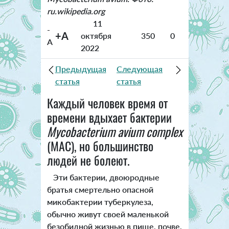
ru.wikipedia.org
11
-
+A
октября
350
0
A
2022
Предыдущая
Следующая
статья
статья
Каждый человек время от
времени вдыхает бактерии
Mycobacterium avium complex
(MAC), но большинство
людей не болеют.
Эти бактерии, двоюродные
братья смертельно опасной
микобактерии туберкулеза,
обычно живут своей маленькой
безобидной жизнью в пище, почве,