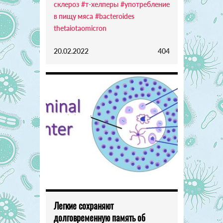
склероз
#т-хелперы
#употребление
в пищу мяса
#bacteroides
thetaiotaomicron
20.02.2022
404
Легкие сохраняют
долговременную память об