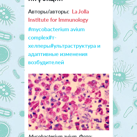
Авторы/авторы:
La Jolla
Institute for Immunology
#mycobacterium avium
complex
#т-
хелперы
#ультраструктура и
адаптивные изменения
возбудителей
Mycobacterium avium. Фото: