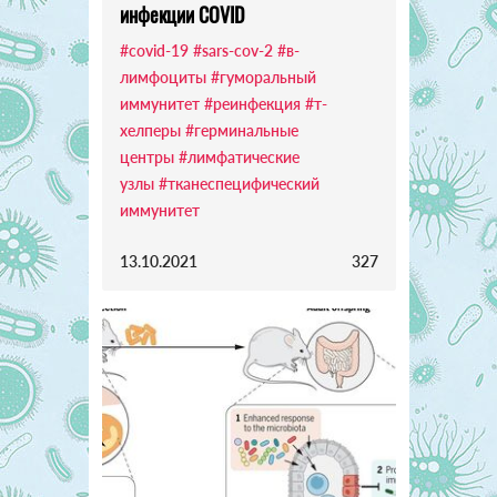
инфекции COVID
#covid-19
#sars-cov-2
#в-
лимфоциты
#гуморальный
иммунитет
#реинфекция
#т-
хелперы
#герминальные
центры
#лимфатические
узлы
#тканеспецифический
иммунитет
13.10.2021
327