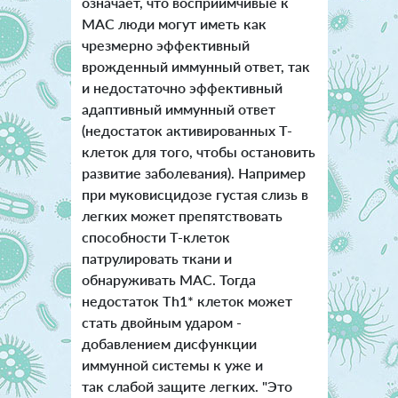
означает, что восприимчивые к
MAC люди могут иметь как
чрезмерно эффективный
врожденный иммунный ответ, так
и недостаточно эффективный
адаптивный иммунный ответ
(недостаток активированных Т-
клеток для того, чтобы остановить
развитие заболевания). Например
при муковисцидозе густая слизь в
легких может препятствовать
способности Т-клеток
патрулировать ткани и
обнаруживать MAC. Тогда
недостаток Th1* клеток может
стать двойным ударом -
добавлением дисфункции
иммунной системы к уже и
так слабой защите легких. "Это