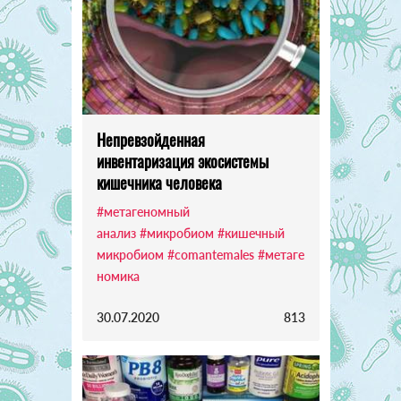
Непревзойденная
инвентаризация экосистемы
кишечника человека
#метагеномный
анализ
#микробиом
#кишечный
микробиом
#comantemales
#метаге
номика
30.07.2020
813