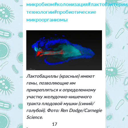
микробиом
#колонизация
#лактобактерии
технологии
#пробиотические
микроорганизмы
Лактобациллы (красные) имеют
гены, позволяющие им
прикрепляться к определенному
участку желудочно-кишечного
тракта плодовой мушки (синий/
голубой). Фото: Ren Dodge/Carnegie
Science.
17
-