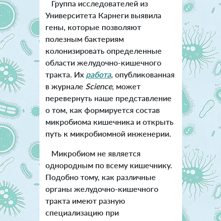
Группа исследователей из
Университета Карнеги выявила
гены, которые позволяют
полезным бактериям
колонизировать определенные
области желудочно-кишечного
тракта. Их
работа
, опубликованная
в журнале
Science
, может
перевернуть наше представление
о том, как формируется состав
микробиома кишечника и открыть
путь к микробиомной инженерии.
М
икробиом не является
однородным по всему кишечнику.
Подобно тому, как различные
органы желудочно-кишечного
тракта имеют разную
специализацию при