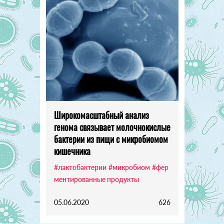
Широкомасштабный анализ
генома связывает молочнокислые
бактерии из пищи с микробиомом
кишечника
#лактобактерии
#микробиом
#фер
ментированные продукты
05.06.2020
626