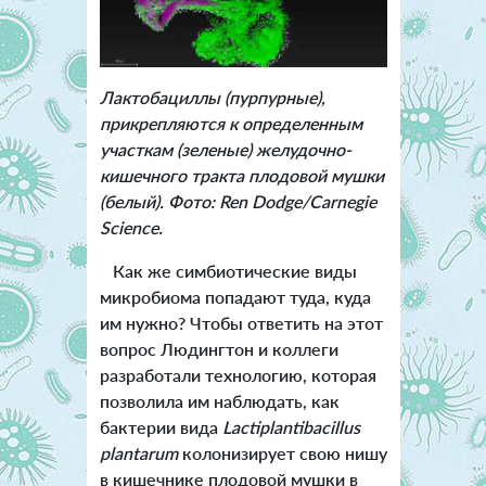
Лактобациллы (пурпурные),
прикрепляются к определенным
участкам (зеленые) желудочно-
кишечного тракта плодовой мушки
(белый). Фото: Ren Dodge/Carnegie
Science.
Как же симбиотические виды
микробиома попадают туда, куда
им нужно? Чтобы ответить на этот
вопрос Людингтон и коллеги
разработали технологию, которая
позволила им наблюдать, как
бактерии вида
Lactiplantibacillus
plantarum
колонизирует свою нишу
в кишечнике плодовой мушки в