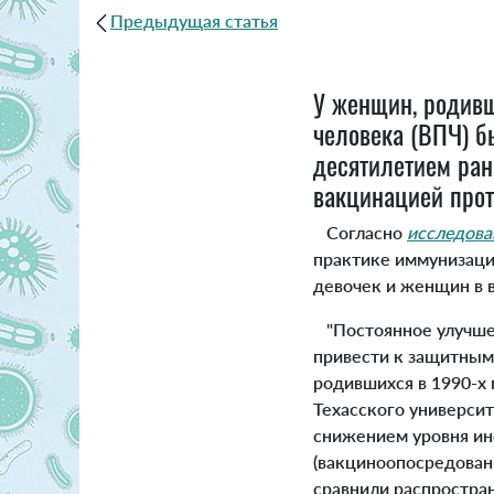
Предыдущая статья
У женщин, родивш
человека (ВПЧ) б
десятилетием ран
вакцинацией прот
Согласно
исследов
практике иммунизаци
девочек и женщин в во
"Постоянное улучшен
привести к защитным
родившихся в 1990-х 
Техасского университ
снижением уровня и
(вакциноопосредован
сравнили распростран