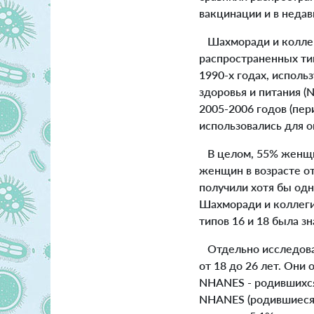
вакцинации и в недав
Шахморади и коллеги
распространенных тип
1990-х годах, исполь
здоровья и питания 
2005-2006 годов (пер
использовались для 
В целом, 55% женщин 
женщин в возрасте от
получили хотя бы одн
Шахморади и коллеги
типов 16 и 18 была з
Отдельно исследоват
от 18 до 26 лет. Они
NHANES - родившихся
NHANES (родившиеся 