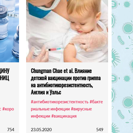
ЦИНУ
Chungman Chae et al. Влияние
 НИЦ
детской вакцинации против гриппа
на антибиотикорезистентность,
Англия и Уэльс
#антибиотикорезистентность
#бакте
с
#коро
риальные инфекции
#вирусные
инфекции
#вакцинация
754
23.05.2020
549