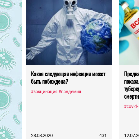
Какая следующая инфекция может
Предва
быть побеждена?
показа
туберк
#вакцинация
#пандемия
смертн
#covid
28.08.2020
431
12.07.