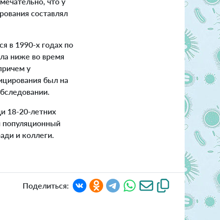
ечательно, что у
ирования составлял
 в 1990-х годах по
ыла ниже во время
причем у
ицирования был на
обследовании.
и 18-20-летних
и популяционный
ади и коллеги.
Поделиться: