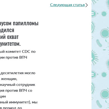
Следующая статья
ирусом папилломы
одился
ий охват
унитетом.
ный комитет CDC по
ции против ВПЧ
 десятилетия могло
. женщин,
, научный сотрудник
ция против ВПЧ со
щин
нный иммунитет), мы
 в период до