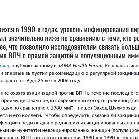
ихся в 1990-х годах, уровень инфицирования в
ыл значительно ниже по сравнению с теми, кто р
ее, что позволило исследователям связать больш
ив ВПЧ с прямой защитой и популяционным имм
анию
, опубликованному в
JAMA Health Forum
, Консультатив
и впервые выпустил рекомендацию о регулярной вакцина
зрасте от 9 до 26 лет в 2006 году.
ие охвата вакцинацией против ВПЧ в течение последнего
 преимуществам среди современной когорты рожениц (т.е
годах по сравнению с 1980-ми)", - пишет Захед Шахморади
ета и его коллеги. "Чтобы определить, связана ли вакцина
нфекции среди недавно родившихся вакцинированных жен
ный иммунитет) и невакцинированных женщин (популяцио
енность ВПЧ в когортах рождения 1980-х и 1990-х годов и