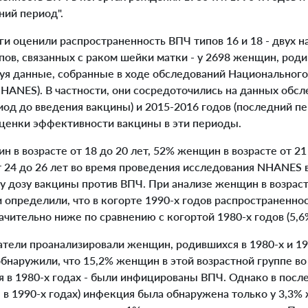
ний период".
 оценили распространенность ВПЧ типов 16 и 18 - двух н
ов, связанных с раком шейки матки - у 2698 женщин, роди
зуя данные, собранные в ходе обследований Национальног
(NHANES). В частности, они сосредоточились на данных об
иод до введения вакцины) и 2015-2016 годов (последний п
оценки эффективности вакцины в эти периоды.
в возрасте от 18 до 20 лет, 52% женщин в возрасте от 21
 24 до 26 лет во время проведения исследования NHANES 
у дозу вакцины против ВПЧ. При анализе женщин в возрасте
 определили, что в когорте 1990-х годов распространенн
начительно ниже по сравнению с когортой 1980-х годов (5,6
ели проанализировали женщин, родившихся в 1980-х и 1990
 обнаружили, что 15,2% женщин в этой возрастной группе во
 в 1980-х годах - были инфицированы ВПЧ. Однако в пос
в 1990-х годах) инфекция была обнаружена только у 3,3% 