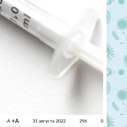
+A
-A
31 августа 2022
296
0