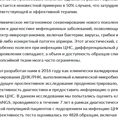
тается неизвестной примерно в 50% случаев, что затрудн
ответствующей и эффективной терапии.
иническое метагеномное секвенирование нового поколени
ом к диагностике инфекционных заболеваний, позволяющ
ктр микроорганизмов, включая бактерии, вирусы, грибки и
й-либо конкретный патоген априори. Этот агностический, 
обенно полезен при инфекциях ЦНС, дифференциальный д
проявления совпадают, а объем и доступность образцов сп
опсийной ткани мозга часто ограничены.
азработан нами в 2016 году как клинически валидирова
енирования ДНК/РНК, выполняемый клинической микробио
дущее проспективное исследование продемонстрировало, 
ктивность диагностики и предоставить информацию о ре
ях ЦНС. В данном исследовании мы попытались оценить к
NGS, проводимого в течение 7 лет в рамках диагностичес
ой популяцией пациентов с подозрением на инфекцию ЦН
ективность теста оценивалась по 4828 образцам, включая 