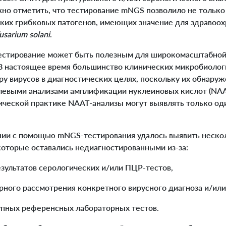
но отметить, что тестирование mNGS позволило не только
ких грибковых патогенов, имеющих значение для здравоохр
usarium solani
.
стирование может быть полезным для широкомасштабной
В настоящее время большинство клинических микробиолог
ру вирусов в диагностических целях, поскольку их обнаруж
левыми анализами амплификации нуклеиновых кислот (NAA
ической практике NAAT-анализы могут выявлять только од
и с помощью mNGS-тестирования удалось выявить нескол
которые оставались недиагностированными из-за:
езультатов серологических и/или ПЦР-тестов,
орного рассмотрения конкретного вирусного диагноза и/ил
тупных референсных лабораторных тестов.