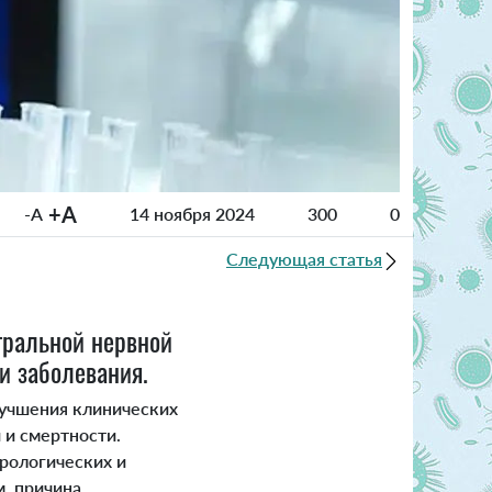
+A
-A
14 ноября 2024
300
0
Следующая статья
тральной нервной
ни заболевания.
лучшения клинических
 и смертности.
рологических и
, причина