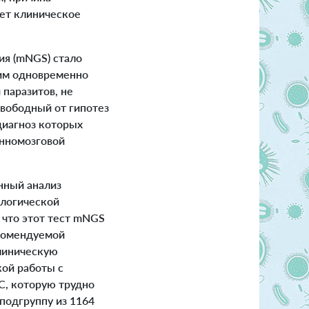
яет клиническое
я (mNGS) стало
им одновременно
 паразитов, не
свободный от гипотез
иагноз которых
инномозговой
нный анализ
логической
что этот тест mNGS
комендуемой
линическую
кой работы с
С, которую трудно
подгруппу из 1164