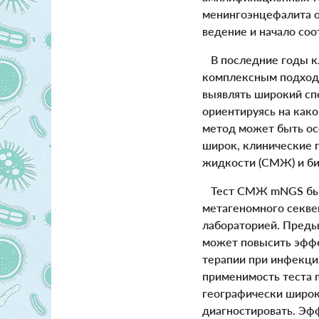
менингоэнцефалита ос
ведение и начало со
В последние годы кл
комплексным подход
выявлять широкий спе
ориентируясь на како
метод может быть ос
широк, клинические 
жидкости (СМЖ) и би
Тест СМЖ mNGS был р
метагеномного секв
лабораторией. Преды
может повысить эффе
терапии при инфекци
применимость теста m
географически широк
диагностировать. Эфф