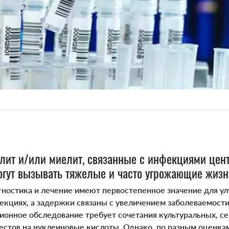
лит и/или миелит, связанные с инфекциями цен
огут вызывать тяжелые и часто угрожающие жиз
остика и лечение имеют первостепенное значение для у
екциях, а задержки связаны с увеличением заболеваемости
онное обследование требует сочетания культуральных, се
стов на нуклеиновые кислоты. Однако, по разным оценкам