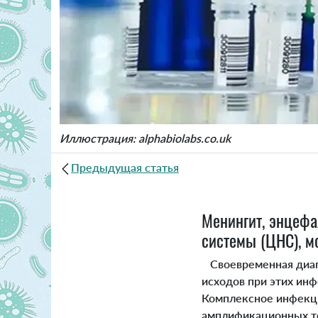
Иллюстрация: alphabiolabs.co.uk
Предыдущая статья
Менингит, энцефа
системы (ЦНС), м
Своевременная диагн
исходов при этих инф
Комплексное инфекци
амплификационных те