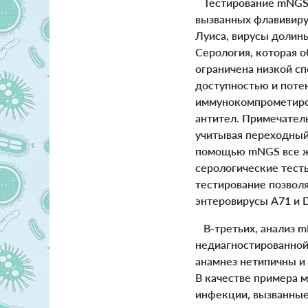
Тестирование mNGS б
вызванных флавивирус
Луиса, вирусы долины
Серология, которая 
ограничена низкой с
доступностью и поте
иммунокомпрометиров
антител. Примечатель
учитывая переходный
помощью mNGS все же
серологические тест
тестирование позвол
энтеровирусы A71 и 
В-третьих, анализ 
недиагностированной
анамнез нетипичны и 
В качестве примера 
инфекции, вызванны