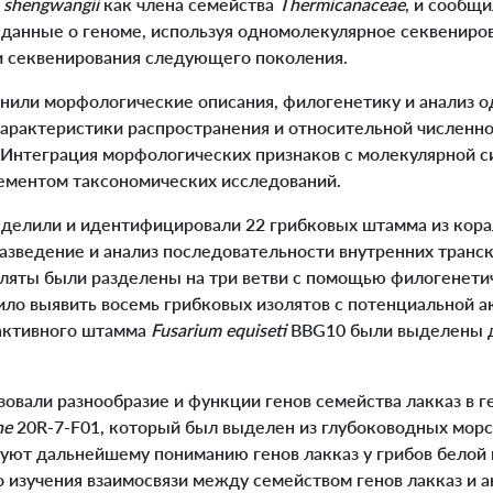
 shengwangii
как члена семейства
Thermicanaceae
, и сообщ
данные о геноме, используя одномолекулярное секвениро
и секвенирования следующего поколения.
инили морфологические описания, филогенетику и анализ 
арактеристики распространения и относительной численн
. Интеграция морфологических признаков с молекулярной 
ементом таксономических исследований.
ыделили и идентифицировали 22 грибковых штамма из кора
разведение и анализ последовательности внутренних тран
оляты были разделены на три ветви с помощью филогенетич
ило выявить восемь грибковых изолятов с потенциальной а
оактивного штамма
Fusarium equiseti
BBG10 были выделены д
изовали разнообразие и функции генов семейства лакказ в г
ne
20R-7-F01, который был выделен из глубоководных морс
вуют дальнейшему пониманию генов лакказ у грибов белой
 изучения взаимосвязи между семейством генов лакказ и 