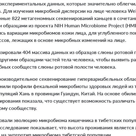
экспериментальных данных, которые значительно облегчи
 Для изучения микробной дисперсии на лице человека Wei 
нные 822 метагеномных секвенирований ханьцев в сочетани
образцами из проекта NIH Human Microbiome Project (HMP
ись вариации микробиомов кожи лица, для углубленного п
ссов, лежащих в основе микробных изменений на лице.
зировали 404 массива данных из образцов слюны ротовой 
другими образцами частей тела человека, чтобы выявить р
ных сообществ слюны ротовой полости человека.
изводительное секвенирование гипервариабельных облас
оценили профили фекальной микробиоты здоровых людей из 
уляций Хань в провинции Гуандун, Китай. На основе обили
ирования показала, что существует возможность различать
ому сообществу.
ировали эволюцию микробиома кишечника в тибетских попул
исследование показывает, что высота проживания являетс
на энтеротип микробиома тибетской популяции.