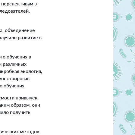
 перспективам в
ледователей,
а, объединение
лучило развитие в
го обучения в
и различных
икробная экология,
монстрировав
о обучения.
уемости привычек
аким образом, они
лило получить
тических методов