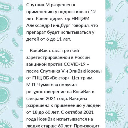
Спутник М разрешен к
применению у подростков от 12
лет. Ранее директор НИЦЭМ
Александр Гинцбург говорил, что
препарат будет испытываться у
детей от 6 до 11 лет.
КовиВак стала третьей
зарегистрированной в России
вакциной против COVID-19 –
после Спутника V и ЭпиВакКороны
от ГНЦ ВБ «Вектор». Центр им.
М.П. Чумакова получил
регудостоверение на КовиВак в
феврале 2021 года. Вакцина
разрешена к применению у людей
от 18 до 60 лет. С октября 2021
года КовиВак испытывается на
людях старше 60 лет. Производит