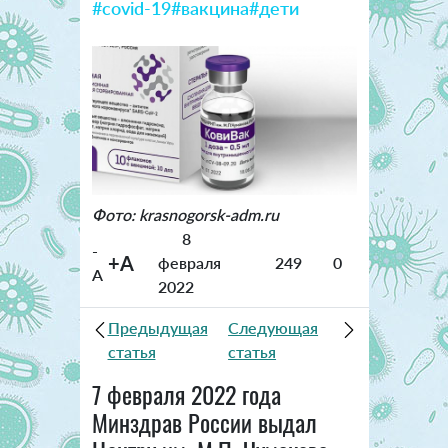
#covid-19
#вакцина
#дети
Фото: krasnogorsk-adm.ru
8
-
+A
февраля
249
0
A
2022
Предыдущая
Следующая
статья
статья
7 февраля 2022 года
Минздрав России выдал