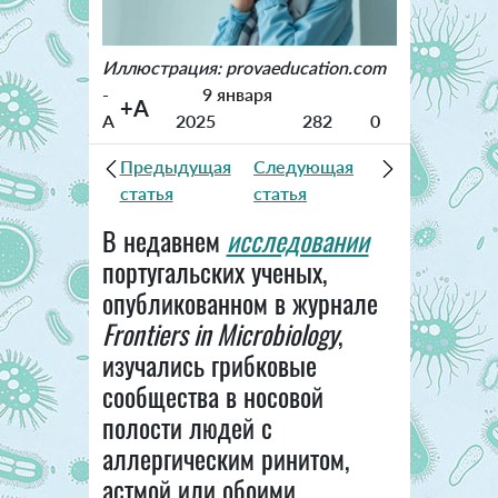
Иллюстрация: provaeducation.com
-
9 января
+A
A
2025
282
0
Предыдущая
Следующая
статья
статья
В недавнем
исследовании
португальских ученых,
опубликованном в журнале
Frontiers in Microbiology
,
изучались грибковые
сообщества в носовой
полости людей с
аллергическим ринитом,
астмой или обоими