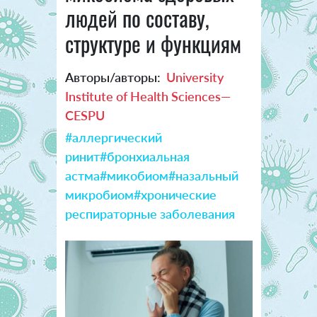
людей по составу,
структуре и функциям
Авторы/авторы:
University
Institute of Health Sciences—
CESPU
#аллергический
ринит
#бронхиальная
астма
#микобиом
#назальный
микробиом
#хронические
респираторные заболевания