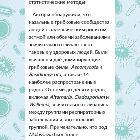
статистические методы.
Авторы обнаружили, что
назальные грибковые сообщества
людей с аллергическим ринитом,
астмой или обоими заболеваниями
значительно отличаются от
таковых у здоровых людей. Были
выявлены две доминирующие
грибковые филы,
Ascomycota
и
Basidiomycota
, а также 14
наиболее распространенных
родов. От семи до десяти родов,
включая
Alternaria, Cladosporium
и
Wallemia
, значительно отличались
между группами респираторных
заболеваний и контрольной
группой. Примечательно, что род
Malassezia
был более