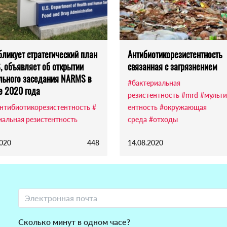
бликует стратегический план
Антибиотикорезистентность
 объявляет об открытии
связанная с загрязнением
льного заседания NARMS в
#бактериальная
е 2020 года
резистентность
#mrd
#мульти
нтибиотикорезистентность
#
ентность
#окружающая
иальная резистентность
среда
#отходы
2020
448
14.08.2020
Сколько минут в одном часе?