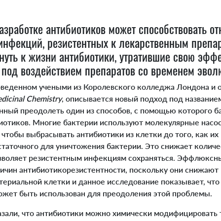
азработке антибиотиков может способствовать о
инфекций, резистентных к лекарственным препар
нуть к жизни антибиотики, утратившие свою эффе
ии под воздействием препаратов со временем эво
оведенном учеными из Королевского колледжа Лондона и 
edicinal Chemistry
, описывается новый подход под названием 
ванный преодолеть один из способов, с помощью которого 
биотиков. Многие бактерии используют молекулярные насос
чтобы выбрасывать антибиотики из клетки до того, как их
статочного для уничтожения бактерии. Это снижает колич
озволяет резистентным инфекциям сохраняться. Эффлюксн
ричин антибиотикорезистентности, поскольку они снижаю
ктериальной клетки и данное исследование показывает, чт
ожет быть использован для преодоления этой проблемы.
али, что антибиотики можно химически модифицировать 