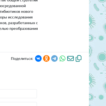
опосредованной
нтибиотиков нового
торы исследования
ков, разработанных с
целью преобразования
Поделиться: