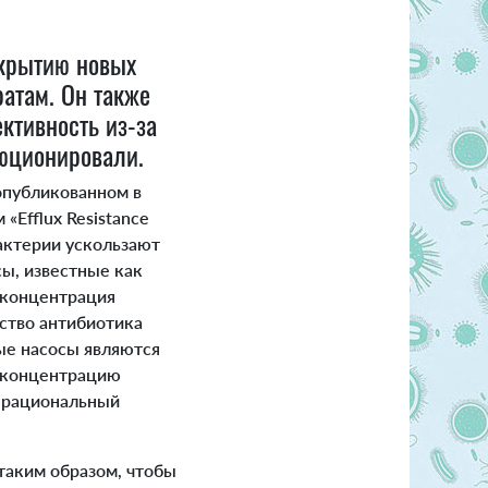
ткрытию новых
атам. Он также
ктивность из-за
люционировали.
опубликованном в
«Efflux Resistance
бактерии ускользают
ы, известные как
 концентрация
ество антибиотика
ые насосы являются
т концентрацию
о рациональный
таким образом, чтобы