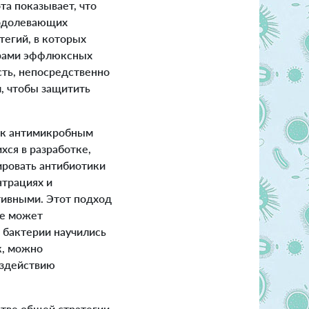
та показывает, что
еодолевающих
тегий, в которых
орами эффлюксных
сть, непосредственно
м, чтобы защитить
ь к антимикробным
хся в разработке,
ировать антибиотики
нтрациях и
тивными. Этот подход
же может
 бактерии научились
к, можно
оздействию
тве общей стратегии