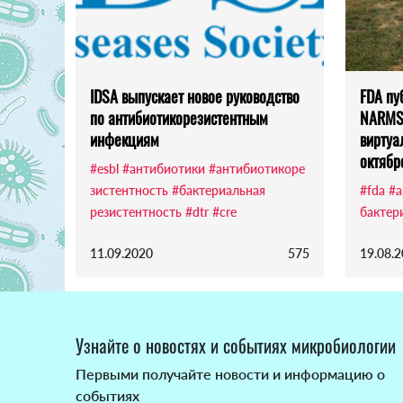
IDSA выпускает новое руководство
FDA пу
по антибиотикорезистентным
NARMS,
инфекциям
виртуа
октябр
#esbl
#антибиотики
#антибиотикоре
зистентность
#бактериальная
#fda
#а
резистентность
#dtr
#cre
бактер
11.09.2020
575
19.08.
Узнайте о новостях и событиях микробиологии
Первыми получайте новости и информацию о
событиях