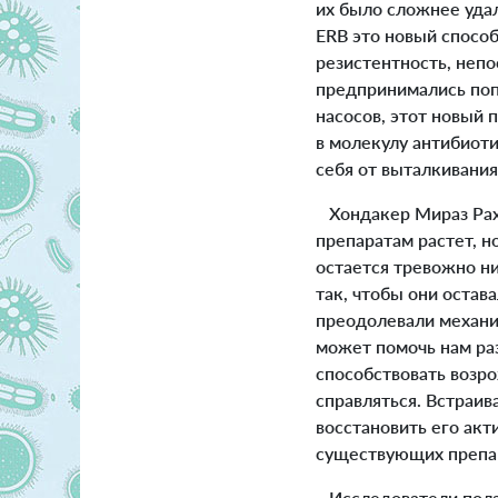
их было сложнее удал
ERB это новый спосо
резистентность, непо
предпринимались по
насосов, этот новый
в молекулу антибиоти
себя от выталкивания
Хондакер Мираз Рахм
препаратам растет, н
остается тревожно н
так, чтобы они остав
преодолевали механи
может помочь нам ра
способствовать возр
справляться. Встраи
восстановить его ак
существующих препа
Исследователи полаг