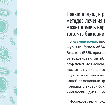
Новый подход к р
методов лечения 
может помочь вер
того, что бактер
В
исследовании
, пр
журнале
Journal of M
Breaker» (ERB), приз
от воздействия анти
эффлюксные насосы, 
достигнет уровня, до
внутри бактерии и п
одной из основных п
препарата внутри ба
химический дизайн м
Исследователи показ