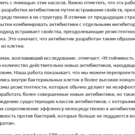
ить с помощью этих насосов. Важно отметить, что эта рабо
б разработки антибиотиков путем встраивания свойств, пр
средственно в их структуру. В отличие от предыдущих стра
пытки комбинировать антибиотики с отдельными ингибит
 подход встраивает свойства, преодолевающие резистентно
ка. Это означает, что антибиотик разработан таким образо
 из клетки.
ан, возглавивший исследование, отмечает: «Устойчивост
о количество действительно новых антибиотиков, находящи
изким. Наша работа показывает, что мы можем перепроект
ались внутри бактериальных клеток в более высоких конце
змы резистентности, которые обычно делают их неэффек
зработать более совершенные новые антибиотики, но так
ождению существующих классов антибиотиков, с которыми
вая сопротивление эффлюксу непосредственно в антибиоти
тивность против бактерий, которые больше не поддаются в
ратов».
ают, что платформа ERB может быть использована в качес