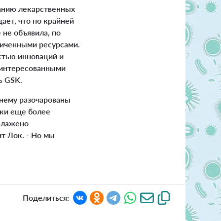
ванию лекарственных
ает, что по крайней
 не объявила, по
аниченными ресурсами.
стью инноваций и
аинтересованными
ь GSK.
нему разочарованы
тки еще более
алажено
т Лок. - Но мы
Поделиться: