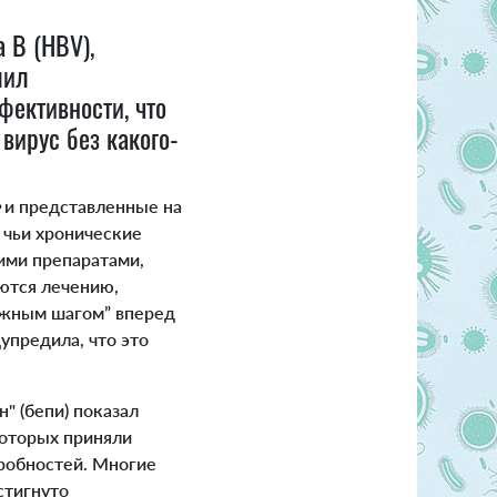
 В (HBV),
лил
ективности, что
 вирус без какого-
и представленные на
 чьи хронические
ими препаратами,
ются лечению,
важным шагом” вперед
дупредила, что это
" (бепи) показал
которых приняли
дробностей. Многие
стигнуто