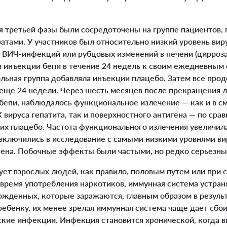
третьей фазы были сосредоточены на группе пациентов, 
тами. У участников был относительно низкий уровень виру
о ВИЧ-инфекций или рубцовых изменений в печени (цирроза
и инъекции бепи в течение 24 недель к своим ежедневным
ольная группа добавляла инъекции плацебо. Затем все пр
еще 24 недели. Через шесть месяцев после прекращения ле
 бепи, наблюдалось функциональное излечение — как и в с
ируса гепатита, так и поверхностного антигена — по срав
их плацебо. Частота функционального излечения увеличил
 включились в исследование с самыми низкими уровнями ви
гена. Побочные эффекты были частыми, но редко серьезны
т взрослых людей, как правило, половым путем или при 
 время употребления наркотиков, иммунная система устран
рожденных, которые заражаются, главным образом в резуль
ебенку, их менее зрелая иммунная система чаще дает сбои 
кие инфекции. Инфекция становится хронической, когда в