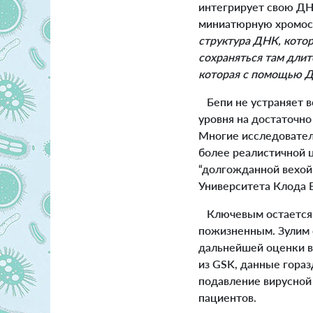
интегрирует свою ДН
миниатюрную хромосо
структура ДНК, котор
сохраняться там дли
которая с помощью ДН
Бепи не устраняет в
уровня на достаточн
Многие исследователи
более реалистичной ц
“долгожданной вехой 
Университета Клода 
Ключевым остается в
пожизненным. Зулим 
дальнейшей оценки в
из GSK, данные гора
подавление вирусной 
пациентов.