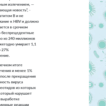
ьным излечением, —
ющая новость”, -
атитом В и не
имание к HBV и должно
ается в срочном
то беспрецедентные
о из 240 миллионов
жегодно умирает 1,1
о 27%
ение.
нечном итоге
ечения и менее 1%
 после прекращения
ность вируса
леотидов из которых
 который нарушает
я выработке
ммунные реакции