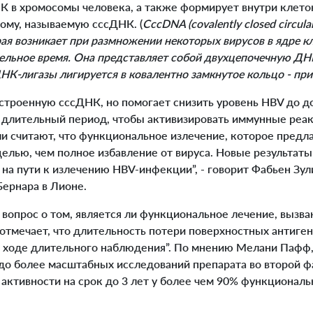
К в хромосомы человека, а также формирует внутри клет
му, называемую cccДНК. (
CccDNA (covalently closed circul
ая возникает при размножении некоторых вирусов в ядре к
тельное время. Она представляет собой двухцепочечную Д
К-лигазы лигируется в ковалентно замкнутое кольцо - при
строенную cccДНК, но помогает снизить уровень HBV до д
о длительный период, чтобы активизировать иммунные реак
 считают, что функциональное излечение, которое предла
елью, чем полное избавление от вируса. Новые результаты
на пути к излечению HBV-инфекции”, - говорит Фабьен Зули
Бернара в Лионе.
опрос о том, является ли функциональное лечение, вызва
отмечает, что длительность потери поверхностных антиген
 ходе длительного наблюдения”. По мнению Мелани Пафф
здо более масштабных исследований препарата во второй ф
активности на срок до 3 лет у более чем 90% функционал