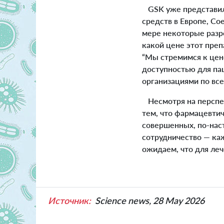
GSK уже представила
средств в Европе, Со
мере некоторые разре
какой цене этот преп
“Мы стремимся к цен
доступностью для па
организациями по все
Несмотря на перспек
тем, что фармацевти
совершенных, по-нас
сотрудничество — каж
ожидаем, что для ле
Источник:
Science news, 28 May 2026