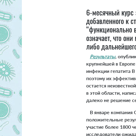
6-месячный курс 
добавленного к с
“функционально в
означает, что они
либо дальнейшег
Результаты
, опубли
крупнейшей в Европе
инфекции гепатита В
поэтому их эффектив
остается неизвестно
в этой области, напи
далеко не решение с
В январе компания GS
положительные резул
участие более 1800 ч
исследователи ожида