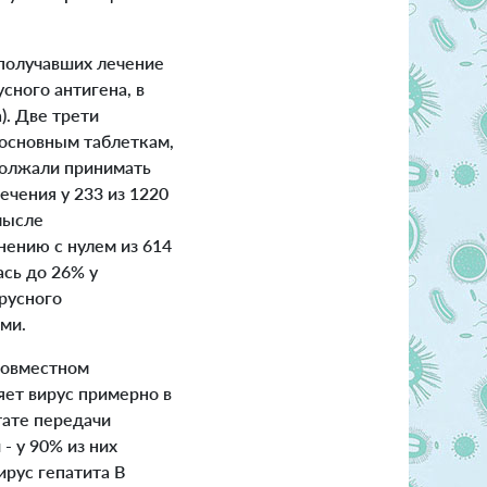
получавших лечение
сного антигена, в
). Две трети
 основным таблеткам,
одолжали принимать
чения у 233 из 1220
мысле
нению с нулем из 614
ась до 26% у
русного
ми.
совместном
яет вирус примерно в
тате передачи
- у 90% из них
ирус гепатита В