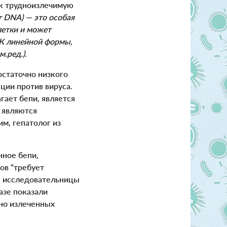
ок трудноизлечимую
ar DNA) — это особая
летки и может
НК линейной формы,
м.ред.)
.
остаточно низкого
ции против вируса.
гает бепи, является
 являются
м, гепатолог из
нное бепи,
ов “требует
, исследовательницы
азе показали
ьно излеченных