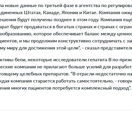
 новые данные по третьей фазе в агентства по регулиро
единенных Штатах, Канаде, Японии и Китае. Компания ожид
шения будут получены позднее в этом году. Компания еще
арат будет продаваться в богатых странах и странах с огр
ообразованию, которое обеспечивает баланс между ценно
циентов, и мы продолжим конструктивно сотрудничать с з
му миру для достижения этой цели”, - сказал представител
тивы бепи, некоторые исследователи гепатита В по-преж
ческие компании не прилагают больше усилий для разрабо
тоящему целебных препаратов. “В отрасли недостаточно н
дая компания старается работать самостоятельно, - говори
чения многих пациентов потребуется комплексный подход”.