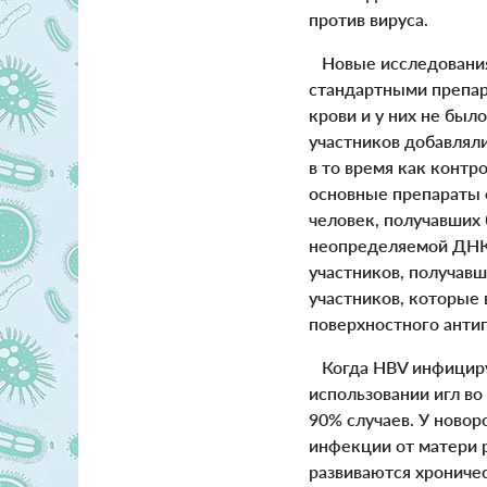
против вируса.
Новые исследования 
стандартными препара
крови и у них не был
участников добавлял
в то время как контр
основные препараты 
человек, получавших
неопределяемой ДНК в
участников, получавш
участников, которые
поверхностного анти
Когда HBV инфицируе
использовании игл во
90% случаев. У ново
инфекции от матери р
развиваются хроничес