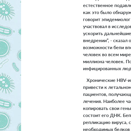
естественное подавл
как это было обнаруж
говорит эпидемиолог 
участвовал в исследо
ускорить дальнейшие 
внедрении”, - сказал
возможности бепи вп
человек во всем мир
миллиона человек. П
инфицированных люде
Хронические HBV-инф
привести к летально
пациентов, получающ
лечения. Наиболее ч
копировать свои ген
состоит его ДНК. Бе
репликацию вируса, с
необходимых белков 