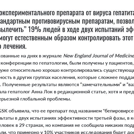
экспериментального препарата от вируса гепатита
тандартным противовирусным препаратам, позво
ылечить” 19% людей в ходе двух испытаний эфф
 могут естественным образом контролировать этот
о лечения.
кованные на днях в журнале
New England Journal of Medicine
 конференции по гепатологии, были получены у пациентов,
 уже относительно хорошо контролировались существующ
ность в других группах населения, которые сложнее подда
й. Полученные результаты являются “замечательными” и “
сала гепатолог Анна Лок в редакционной статье, хотя и пре
ерьезной глобальной проблемы.
K объявила, что ее препарат под названием "бепировирсен
ьтаты в двух испытаниях эффективности третьей фазы, в 
еловек в 29 странах, но компания не сообщила никаких по
ли, что примерно у 10% участников исследования будет до