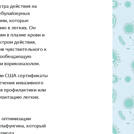
тра действия на
небулайзерных
ами, которые
ию в легких. Он
ям в плазме крови и
ктром действия,
в чувствительного к
ногообещающую
ли вориконазолом.
ами США сертификаты
ечения инвазивного
ля профилактики или
лантацию легких.
я оптимизации
улафунгина, который
ериода