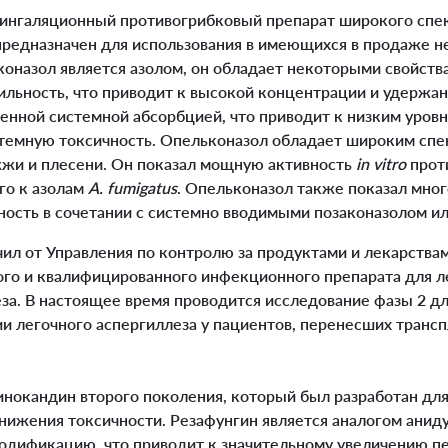
ингаляционный противогрибковый препарат широкого спек
 предназначен для использования в имеющихся в продаже 
коназол является азолом, он обладает некоторыми свойств
льность, что приводит к высокой концентрации и удержан
нной системной абсорбцией, что приводит к низким уровн
стемную токсичность. Опельконазол обладает широким спе
жи и плесени. Он показал мощную активность
in vitro
проти
го к азолам
A. fumigatus
. Опельконазол также показал м
ность в сочетании с системно вводимыми позаконазолом и
л от Управления по контролю за продуктами и лекарств
ого и квалифицированного инфекционного препарата для л
еза. В настоящее время проводится исследование фазы 2 д
 легочного аспергиллеза у пациентов, перенесших трансп
инокандин второго поколения, который был разработан дл
нижения токсичности. Резафунгин является аналогом анид
одификацию, что приводит к значительному увеличению п