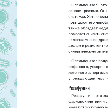
Опельконазол - это 
основе триазола. Он
системах. Хотя опель
повышают его липофи
также обладает медле
помогает снизить си
включая многие дрож
азолам и резистентно
синергическую актив
Опельконазол получи
орфанного, ускоренн
легочного аспергилл
упреждающей терапии
Резафунгин
Резафунгин - это эх
фармакокинетики и с
имеет структурную м