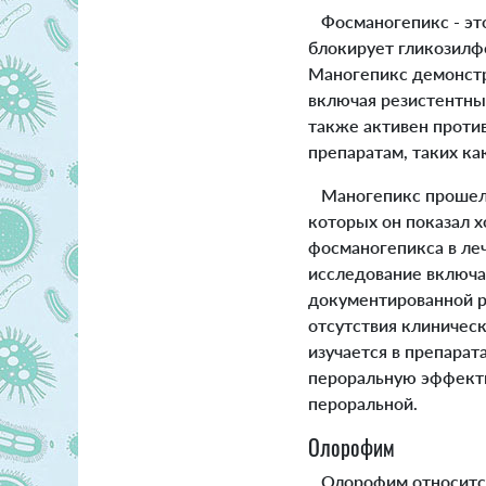
Фосманогепикс - это
блокирует гликозилф
Маногепикс демонстр
включая резистентны
также активен проти
препаратам, таких ка
Маногепикс прошел ф
которых он показал 
фосманогепикса в леч
исследование включа
документированной р
отсутствия клиничес
изучается в препара
пероральную эффектив
пероральной.
Олорофим
Олорофим относится 