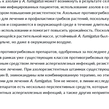
 к азолам у
A. fumigatus
может возникнуть в результате се
нии инфицированных пациентов, использование азолов в с
ором повышения резистентности. Азольные противогрибк
для лечения и профилактики грибков растений, поскольку 
ков и сохраняются в окружающей среде в течение длитель
в использовании и помогает повысить урожайность. Поско
гающейся растительной массе, устойчивый
A. fumigatus
был 
мульче, но даже в окружающем воздухе.
ротивогрибковых препаратов, одобренных за последнее 
в рамках уже существующих классов противогрибковых пр
вным средством лечения аспергиллезных инфекций, резист
ное лечение. При азолорезистентных штаммах существую
н В, эхинокандины или комбинированную терапию, но эти
ыми для лечения
A. fumigatus
. Тем не менее, в линии исслед
епаратов есть несколько перспективных средств, которые
ентных аспергиллезных инфекций, а также других неприят