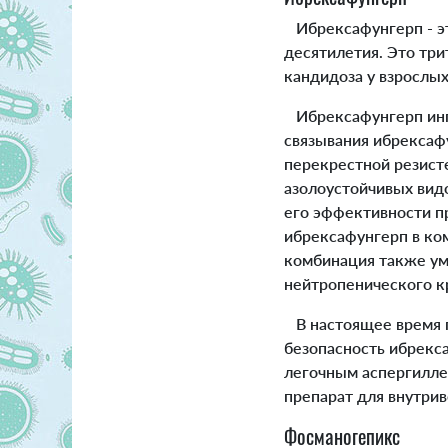
Ибрексафунгерп - эт
десятилетия. Это тр
кандидоза у взрослых
Ибрексафунгерп инги
связывания ибрексаф
перекрестной резист
азолоустойчивых вид
его эффективности п
ибрексафунгерп в ко
комбинация также ум
нейтропенического к
В настоящее время п
безопасность ибрекс
легочным аспергиллез
препарат для внутрив
Фосманогепикс