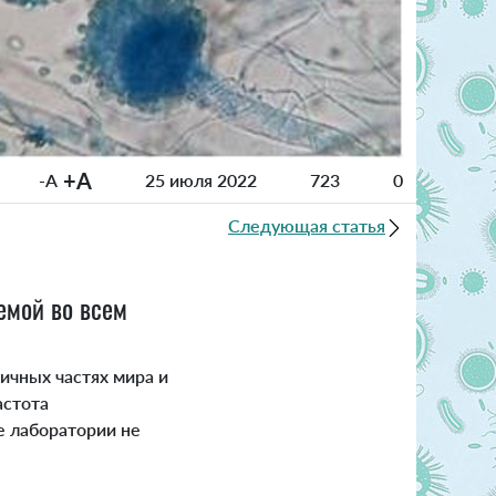
+A
-A
25 июля 2022
723
0
Следующая статья
емой во всем
ичных частях мира и
астота
е лаборатории не