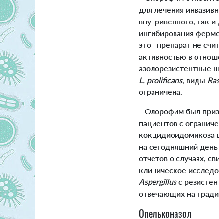
для лечения инвазивн
внутривенного, так и
ингибирования ферме
этот препарат не счи
активностью в отнош
азолорезистентные ш
L. prolificans
, виды
Ra
ограничена.
Олорофим был призна
пациентов с огранич
кокцидиоидомикоза ц
на сегодняшний день
отчетов о случаях, с
клиническое исследо
Aspergillus
с резистен
отвечающих на трад
Опельконазол