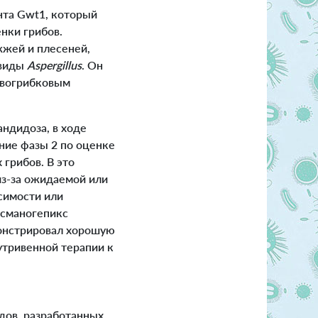
нта Gwt1, который
нки грибов.
жжей и плесеней,
 виды
Aspergillus
. Он
ивогрибковым
ндидоза, в ходе
ние фазы 2 по оценке
 грибов. В это
з-за ожидаемой или
симости или
османогепикс
монстрировал хорошую
утривенной терапии к
дов, разработанных