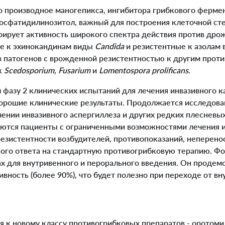
 производное маногепикса, ингибитора грибкового ферме
осфатидилинозитол, важный для построения клеточной сте
ирует активность широкого спектра действия против дро
е к эхинокандинам виды
Candida
и резистентные к азолам
в патогенов с врожденной резистентностью к другим прот
к
Scedosporium, Fusarium
и
Lomentospora prolificans
.
азу 2 клинических испытаний для лечения инвазивного ка
хорошие клинические результаты. Продолжается исследова
ении инвазивного аспергиллеза и других редких плесневых
ются пациенты с ограниченными возможностями лечения и
езистентности возбудителей, противопоказаний, неперено
кого ответа на стандартную противогрибковую терапию. Ф
тах для внутривенного и перорального введения. Он проде
ность (более 90%), что будет полезно при переходе от вн
к новому классу противогрибковых препаратов - оротоми