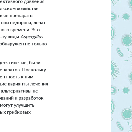
лективного давления
ельском хозяйстве
овые препараты
они недороги, лечат
ного времени. Это
льку виды
Aspergillus
обнаружен не только
десятилетие, были
епаратов. Поскольку
ентность к ним
щие варианты лечения
 альтернативы не
ований и разработок
 могут улучшить
ных грибковых