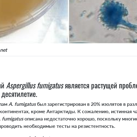
.net
ый
Aspergillus fumigatus
является растущей пробл
 десятилетие.
олам
A. fumigatus
был зарегистрирован в 20% изолятов в разл
континентах, кроме Антарктиды. К сожалению, истинная ч
. fumigatus
описана недостаточно хорошо, поскольку многи
роводить необходимые тесты на резистентность.