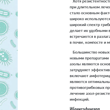
Хотя резистентность
при длительном лече
стало основным факт
широко используются 
широкий спектр гриб
делает их удобными 
встречаются в разла
в почве, компосте и 
Большинство новых п
новыми препаратами 
азолы являются осно
затрудняет эффектив
включают амфотерици
являются оптимальн
противогрибковых пр
лечение азол-резист
инфекций.
Ибрексафунгерп