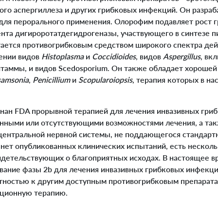
ого аспергиллеза и других грибковых инфекций. Он разраб
 для перорального применения. Олорофим подавляет рост 
нта дигироротатдегидрогеназы, участвующего в синтезе п
тается противогрибковым средством широкого спектра дей
ении видов
Histoplasma
и
Coccidioides
, видов
Aspergillus
, вк
таммы, и видов Scedosporium. Он также обладает хорошей
samsonia
,
Penicillium
и
Scopularoiopsis
, терапия которых в н
н FDA прорывной терапией для лечения инвазивных гриб
енными или отсутствующими возможностями лечения, а так
ентральной нервной системы, не поддающегося стандарт
 нет опубликованных клинических испытаний, есть нескол
видетельствующих о благоприятных исходах. В настоящее в
вание фазы 2b для лечения инвазивных грибковых инфекц
тностью к другим доступным противогрибковым препарата
иционную терапию.