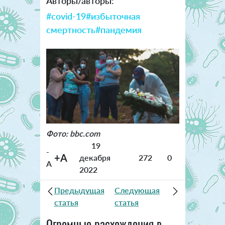
Авторы/авторы:
#covid-19
#избыточная
смертность
#пандемия
Фото: bbc.com
19
-
+A
декабря
272
0
A
2022
Предыдущая
Следующая
статья
статья
Огромные расхождения в