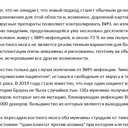
, что не ожидает, что новый подход станет обычным дело
охновения для этой области и, возможно, дорожной картой",
усные препараты позволяют контролировать ВИЧ, но изле
ю пандемии, продолжающейся уже несколько десятилетий
еловек живут с ВИЧ-инфекцией, и около 73 % из них полу
костного мозга не является реалистичным вариантом для б
нсплантации очень инвазивны и рискованны, поэтому их о
м, исчерпавшим все другие возможности.
стно только два случая излечения от ВИЧ-инфекции. Тимо
ерлинским пациентом", оставался свободным от вируса в те
т рака. В 2019 году стало известно, что еще один пациент 
стория Брауна не была случайностью. Оба мужчины получи
оноров, которые несли мутацию, блокирующую инфекцию В
0 000 доноров, большинство из которых являются выходцам
х пересадки костного мозга оба мужчины страдали от тя
стояние "трансплантат против хозяина" при котором клетк