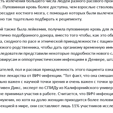
ть излечения большего числа людей разного расового про
 Пуповинная кровь более доступна, чем взрослые стволов
ресадке костного мозга, с помощью которых были вылеч
жно так тщательно подбирать к реципиенту.
й также была лейкемия, получила пуповинную кровь для ле
стично подобранного донора, вместо того чтобы, как это об
а, сходного по расе и этнической принадлежности с пацие
лизкого родственника, чтобы дать организму временную им
следователи представили некоторые подробности нового сл
овирусам и оппортунистическим инфекциям в Денвере, шт
телей, пол и расовая принадлежность этого пациента озн
тке лекарства от ВИЧ-инфекции. "Тот факт, что она смешан
но важен с научной точки зрения и очень важен с точки зр
Стивен Дикс, эксперт по СПИДу из Калифорнийского универ
е принимал участия в работе. Считается, что ВИЧ-инфекци
 мужчин, но хотя на долю женщин приходится более полов
екцией в мире, они составляют лишь 11% участников иссл