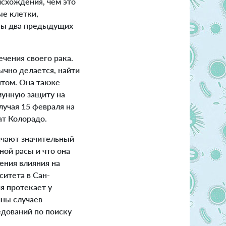
исхождения, чем это
ые клетки,
ены два предыдущих
чения своего рака.
ычно делается, найти
нтом. Она также
мунную защиту на
учая 15 февраля на
ат Колорадо.
ачают значительный
ной расы и что она
ения влияния на
ситета в Сан-
я протекает у
ины случаев
едований по поиску