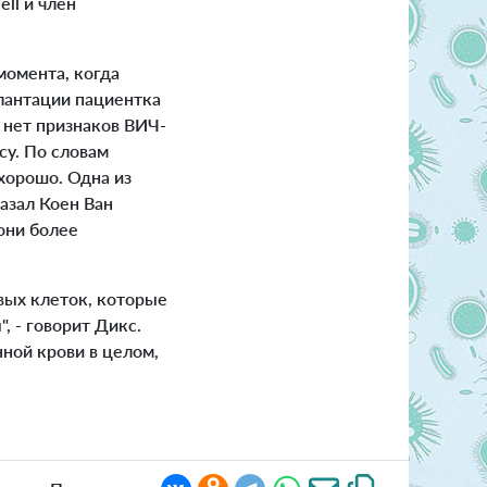
ll и член
момента, когда
плантации пациентка
 нет признаков ВИЧ-
су. По словам
 хорошо. Одна из
азал Коен Ван
они более
вых клеток, которые
 - говорит Дикс.
нной крови в целом,