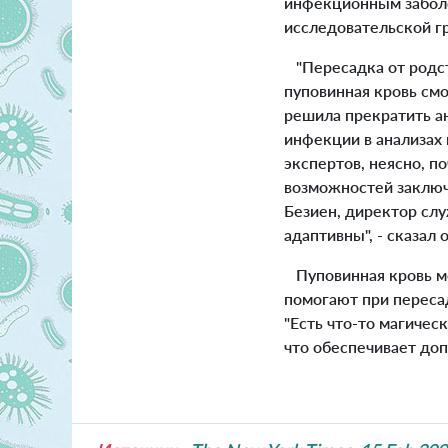
инфекционным заболе
исследовательской г
"Пересадка от родств
пуповинная кровь смо
решила прекратить а
инфекции в анализах 
экспертов, неясно, п
возможностей заключа
Безиен, директор слу
адаптивны", - сказал о
Пуповинная кровь мо
помогают при пересад
"Есть что-то магичес
что обеспечивает до