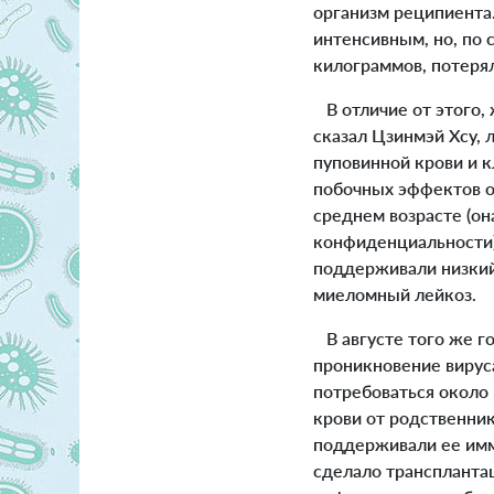
организм реципиента.
интенсивным, но, по 
килограммов, потеря
В отличие от этого, 
сказал Цзинмэй Хсу, л
пуповинной крови и к
побочных эффектов о
среднем возрасте (он
конфиденциальности)
поддерживали низкий 
миеломный лейкоз.
В августе того же го
проникновение вирус
потребоваться около
крови от родственни
поддерживали ее имм
сделало транспланта