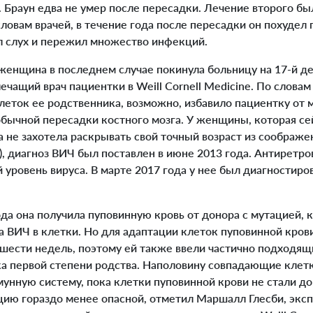
 Браун едва не умер после пересадки. Лечение второго б
словам врачей, в течение года после пересадки он похудел 
л слух и пережил множество инфекций.
женщина в последнем случае покинула больницу на 17-й де
ечащий врач пациентки в Weill Cornell Medicine. По словам
леток ее родственника, возможно, избавило пациентку от 
бычной пересадки костного мозга. У женщины, которая сей
а не захотела раскрывать свой точный возраст из соображе
, диагноз ВИЧ был поставлен в июне 2013 года. Антиретр
уровень вируса. В марте 2017 года у нее был диагностиро
да она получила пуповинную кровь от донора с мутацией, 
а ВИЧ в клетки. Но для адаптации клеток пуповинной кро
 шести недель, поэтому ей также ввели частично подходящ
ка первой степени родства. Наполовину совпадающие клет
унную систему, пока клетки пуповинной крови не стали 
цию гораздо менее опасной, отметил Маршалл Глесби, эксп