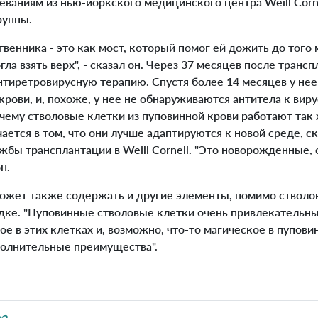
ваниям из нью-йоркского медицинского центра Weill Corne
руппы.
енника - это как мост, который помог ей дожить до того 
гла взять верх", - сказал он. Через 37 месяцев после транс
нтиретровирусную терапию. Спустя более 14 месяцев у нее
крови, и, похоже, у нее не обнаруживаются антитела к виру
очему стволовые клетки из пуповинной крови работают так
ется в том, что они лучше адаптируются к новой среде, ск
жбы трансплантации в Weill Cornell. "Это новорожденные, 
н.
жет также содержать и другие элементы, помимо стволо
ке. "Пуповинные стволовые клетки очень привлекательны",
кое в этих клетках и, возможно, что-то магическое в пупови
полнительные преимущества".