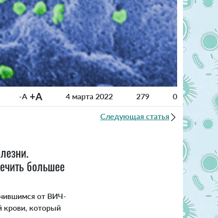
+A
-A
4 марта 2022
279
0
Следующая статья
олезни.
лечить большее
чившимся от ВИЧ-
й крови, который