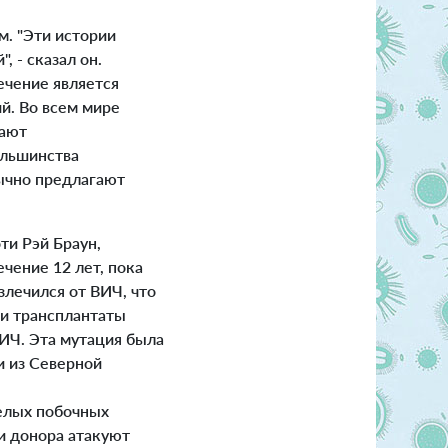
м. "Эти истории
 - сказал он.
чение является
. Во всем мире
чают
ольшинства
бычно предлагают
ти Рэй Браун,
чение 12 лет, пока
излечился от ВИЧ, что
ли трансплантаты
ИЧ. Эта мутация была
и из Северной
желых побочных
и донора атакуют