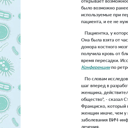
открывает возможнос
было возможно ранее.
используемые при пе
пациента, и ее не ну
Пациентка, у которо
Она была взята от ча
донора костного мозг
получила кровь от б
время пересадки. Ис
Конференции
по ретр
По словам исследова
шаг вперед в разрабо
женщина, действитель
общество", - сказал 
Франциско, который н
женщин иначе, чем у
заболевания ВИЧ-инф
лечения.