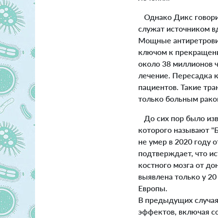
Однако Дикс говорит
служат источником вд
Мощные антиретровир
ключом к прекращени
около 38 миллионов ч
лечение. Пересадка 
пациентов. Такие тра
только больным рако
До сих пор было изве
которого называют "Б
не умер в 2020 году о
подтверждает, что и
костного мозга от д
выявлена только у 2
Европы.
В предыдущих случая
эффектов, включая со