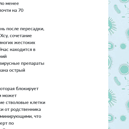
ыло менее
почти на 70
нь после пересадки,
 Хсу, сочетание
многих жестоких
час находится в
ний
овирусные препараты
вана острый
которая блокирует
ви может
ие стволовые клетки
ки от родственника
доминирующими, что
ерт по