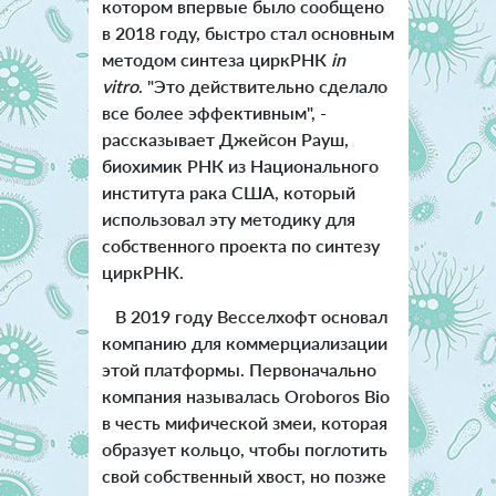
котором впервые было сообщено
в 2018 году, быстро стал основным
методом синтеза циркРНК
in
vitro
. "Это действительно сделало
все более эффективным", -
рассказывает Джейсон Рауш,
биохимик РНК из Национального
института рака США, который
использовал эту методику для
собственного проекта по синтезу
циркРНК.
В 2019 году Весселхофт основал
компанию для коммерциализации
этой платформы. Первоначально
компания называлась Oroboros Bio
в честь мифической змеи, которая
образует кольцо, чтобы поглотить
свой собственный хвост, но позже