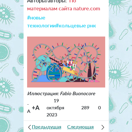
Авторы/авторы:
По
материалам сайта nature.com
#новые
технологии
#кольцевые рнк
Иллюстрация: Fabio Buonocore
19
-
+A
октября
289
0
A
2023
Предыдущая
Следующая