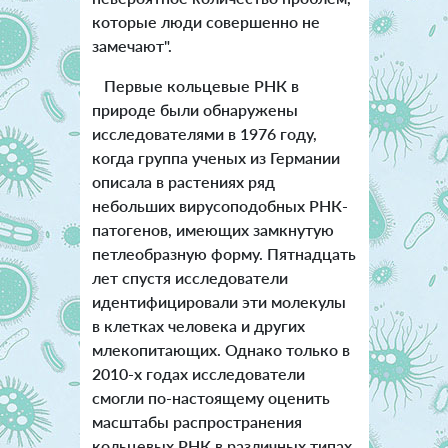
которые люди совершенно не
замечают".
Первые кольцевые РНК в
природе были обнаружены
исследователями в 1976 году,
когда группа ученых из Германии
описала в растениях ряд
небольших вирусоподобных РНК-
патогенов, имеющих замкнутую
петлеобразную форму. Пятнадцать
лет спустя исследователи
идентифицировали эти молекулы
в клетках человека и других
млекопитающих. Однако только в
2010-х годах исследователи
смогли по-настоящему оценить
масштабы распространения
кольцевых РНК в различных типах