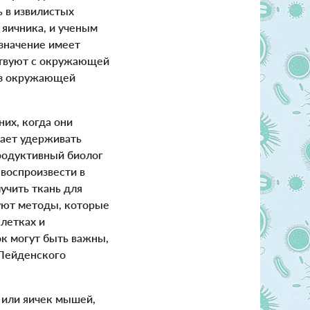
 в извилистых
 яичника, и ученым
 значение имеет
йствуют с окружающей
 из окружающей
их, когда они
гает удерживать
родуктивный биолог
 воспроизвести в
учить ткань для
зуют методы, которые
летках и
к могут быть важны,
 Лейденского
 или яичек мышей,