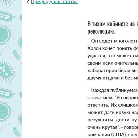
Предыдущая статья
В тихом кабинете на 
революцию.
Он ведет многолетню
Хаяси хочет понять 
удастся, это может н
своим исключительным
лаборатории были вы
двумя отцами и без м
Каждая публикуемая 
с зачатием. “Я говорю
ответить. Их слишком
может дать новую н
результаты, достигну
очень крутая”, - гов
компании (США), спец