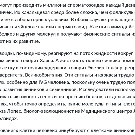
 могут производить миллионы сперматозоидов каждый день
ичек. Их канальцевая среда более сложна, чем фолликулы
и ее в лабораторных условиях. В обоих случаях решающее
звивается яйцеклетка или сперматозоид. Клетки взаимоде
белков и других молекул и получают физические сигналы
т на их развитие.
иды, по-видимому, реагируют на поток жидкости вокруг н
м яичек, говорит Хаяси. А жесткость тканей яичника помо
летку в состоянии задержки, говорит Эвелин Телфер, реп
верситета, Великобритания. Эти сигналы и каркасы трудно
х, особенно для IVG человека, поскольку очень трудно пол
о развития яичников и семенников. Исследователи исполь
вать активность генов и экспрессию белков в отдельных к
ях, чтобы точно определить, какие молекулы и типы клето
оуза Лопес, биолог-эволюционист из Медицинского центра
рландах.
ваниях клетки человека инкубируют с клетками яичников