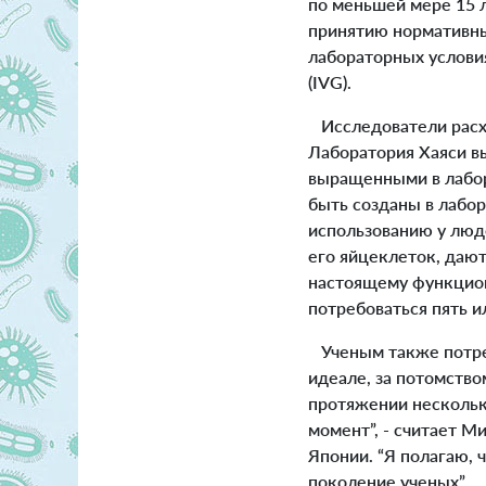
по меньшей мере 15 
принятию нормативны
лабораторных услови
(IVG).
Исследователи расход
Лаборатория Хаяси в
выращенными в лабора
быть созданы в лабор
использованию у люд
его яйцеклеток, дают
настоящему функцион
потребоваться пять и
Ученым также потреб
идеале, за потомство
протяжении нескольк
момент”, - считает М
Японии. “Я полагаю, 
поколение ученых”.