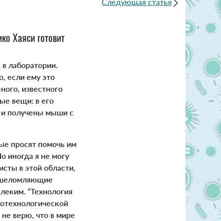
Следующая статья
ико Хаяси готовит
в лаборатории.
, если ему это
ного, известного
ые вещи: в его
 и получены мыши с
ые просят помочь им
Но иногда я не могу
исты в этой области,
 ошеломляющие
алеким. “Технология
биотехнологической
не верю, что в мире