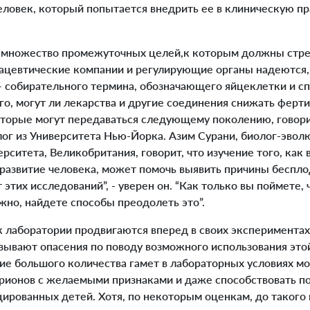
человек, который попытается внедрить ее в клиническую п
множество промежуточных целей,к которым должны стре
ацевтические компании и регулирующие органы надеются, 
— собирательного термина, обозначающего яйцеклетки и 
го, могут ли лекарства и другие соединения снижать ферт
оторые могут передаваться следующему поколению, говор
ог из Университета Нью-Йорка. Азим Сурани, биолог-эвол
ситета, Великобритания, говорит, что изучение того, как
развитие человека, может помочь выявить причины бесплод
 этих исследований”, - уверен он. “Как только вы поймете,
жно, найдете способы преодолеть это”.
к лаборатории продвигаются вперед в своих эксперимента
зывают опасения по поводу возможного использования этой
е большого количества гамет в лабораторных условиях м
рионов с желаемыми признаками и даже способствовать п
ированных детей. Хотя, по некоторым оценкам, до такого