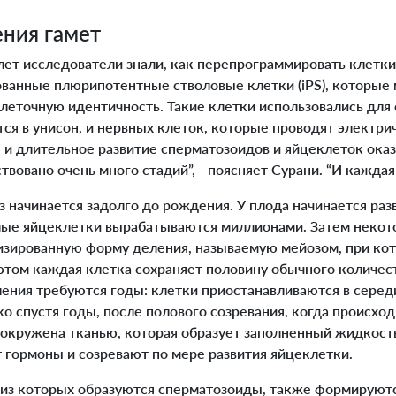
ения гамет
лет исследователи знали, как перепрограммировать клетки
ованные плюрипотентные стволовые клетки (iPS), которые 
леточную идентичность. Такие клетки использовались для 
ся в унисон, и нервных клеток, которые проводят электри
и длительное развитие сперматозоидов и яйцеклеток оказ
твовано очень много стадий”, - поясняет Сурани. “И каждая 
начинается задолго до рождения. У плода начинается раз
лые яйцеклетки вырабатываются миллионами. Затем некото
зированную форму деления, называемую мейозом, при кот
этом каждая клетка сохраняет половину обычного количест
ления требуются годы: клетки приостанавливаются в серед
о спустя годы, после полового созревания, когда происхо
 окружена тканью, которая образует заполненный жидкост
гормоны и созревают по мере развития яйцеклетки.
з которых образуются сперматозоиды, также формируются