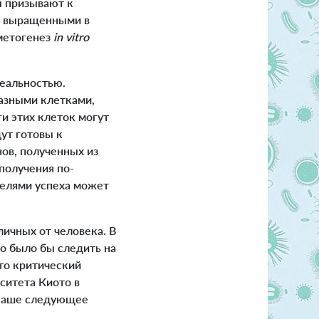
ы призывают к
с выращенными в
аметогенез
in vitro
реальностью.
разными клетками,
и этих клеток могут
дут готовы к
ов, полученных из
получения по-
елями успеха может
ичных от человека. В
о было бы следить на
то критический
рситета Киото в
а наше следующее