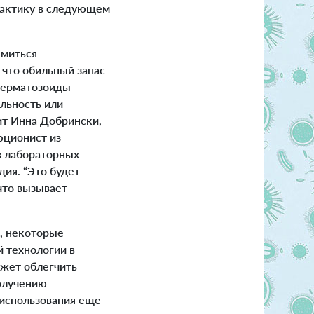
рактику в следующем
миться
что обильный запас
сперматозоиды —
ильность или
ит Инна Добрински,
юционист из
 в лабораторных
ия. “Это будет
 что вызывает
х, некоторые
 технологии в
ожет облегчить
олучению
 использования еще