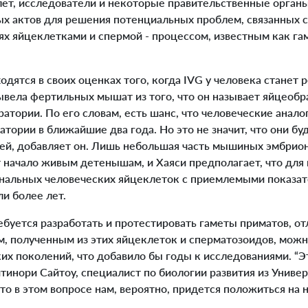
лет, исследователи и некоторые правительственные орган
х актов для решения потенциальных проблем, связанных 
ях яйцеклетками и спермой - процессом, известным как г
ятся в своих оценках того, когда IVG у человека станет 
ывела фертильных мышат из того, что он называет яйцеоб
тории. По его словам, есть шанс, что человеческие аналог
атории в ближайшие два года. Но это не значит, что они бу
ей, добавляет он. Лишь небольшая часть мышиных эмбрион
 начало живым детенышам, и Хаяси предполагает, что для 
альных человеческих яйцеклеток с приемлемыми показат
ли более лет.
уется разработать и протестировать гаметы приматов, отл
м, полученным из этих яйцеклеток и сперматозоидов, можн
их поколений, что добавило бы годы к исследованиями. “Э
итинори Сайтоу, специалист по биологии развития из Униве
что в этом вопросе нам, вероятно, придется положиться н