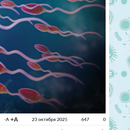
+A
-A
23 октября 2025
647
0