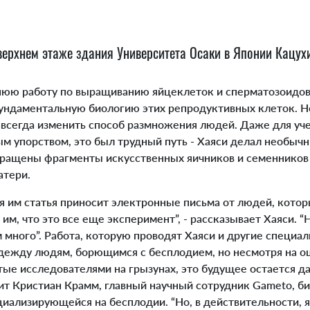
верхнем этаже здания Университета Осаки в Японии Кацух
ю работу по выращиванию яйцеклеток и сперматозоидов 
фундаментальную биологию этих репродуктивных клеток. Но
авсегда изменить способ размножения людей. Даже для уче
 упорством, это был трудный путь - Хаяси делал необычн
ращены фрагменты искусственных яичников и семенников
атери.
им статья приносит электронные письма от людей, котор
 им, что это все еще эксперимент”, - рассказывает Хаяси. “
 много”. Работа, которую проводят Хаяси и другие специал
адежду людям, борющимся с бесплодием, но несмотря на
тые исследователями на грызунах, это будущее остается д
орит Кристиан Крамм, главный научный сотрудник Gameto, 
иализирующейся на бесплодии. “Но, в действительности, я 