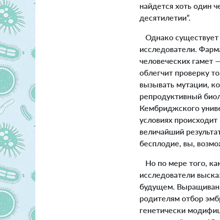
найдется хоть один 
десятилетии”.
Однако существует 
исследователи. Фарм
человеческих гамет 
облегчит проверку то
вызывать мутации, к
репродуктивный биол
Кембриджского универ
условиях происходит 
величайший результат
бесплодие, вы, возмо
Но по мере того, ка
исследователи выска
будущем. Выращивани
родителям отбор эмб
генетически модифиц