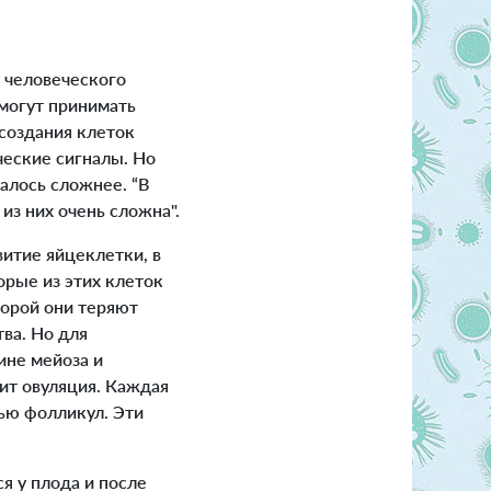
 человеческого
могут принимать
создания клеток
ческие сигналы. Но
алось сложнее. “В
из них очень сложна".
витие яйцеклетки, в
рые из этих клеток
орой они теряют
ва. Но для
ине мейоза и
дит овуляция. Каждая
ью фолликул. Эти
 у плода и после