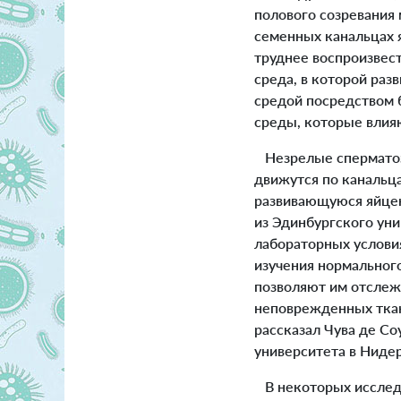
полового созревания
семенных канальцах я
труднее воспроизвест
среда, в которой ра
средой посредством 
среды, которые влияю
Незрелые сперматозо
движутся по канальца
развивающуюся яйцек
из Эдинбургского уни
лабораторных условия
изучения нормальног
позволяют им отслежи
неповрежденных ткан
рассказал Чува де С
университета в Ниде
В некоторых исследо