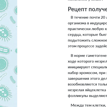
Рецепт получ
В течение почти 20 
организма в индуцир
практически любую к
сердца, которые бьют
подытожить сложное 
этом процессе задейс
В норме гаметогенез 
ходе которого незре
инициируют специали
набор хромосом, при 
завершения этого де
возобновляются тольк
незрелая яйцеклетка
фолликулы выделяют 
Между тем клетки, и