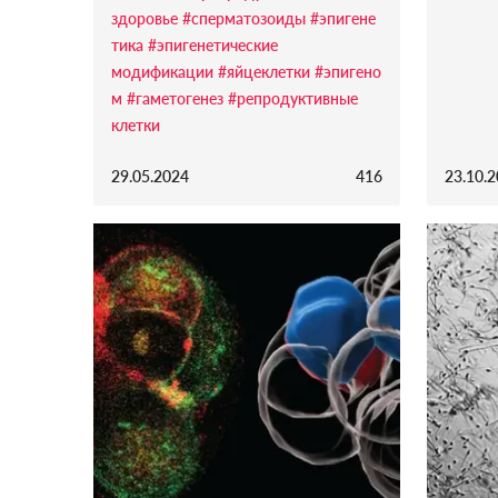
здоровье
#сперматозоиды
#эпигене
тика
#эпигенетические
модификации
#яйцеклетки
#эпигено
м
#гаметогенез
#репродуктивные
клетки
29.05.2024
416
23.10.