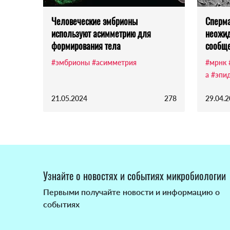
Человеческие эмбрионы
Сперма
используют асимметрию для
неожид
формирования тела
сообщ
#эмбрионы
#асимметрия
#мрнк
а
#эпи
21.05.2024
278
29.04.
Узнайте о новостях и событиях микробиологии
Первыми получайте новости и информацию о
событиях