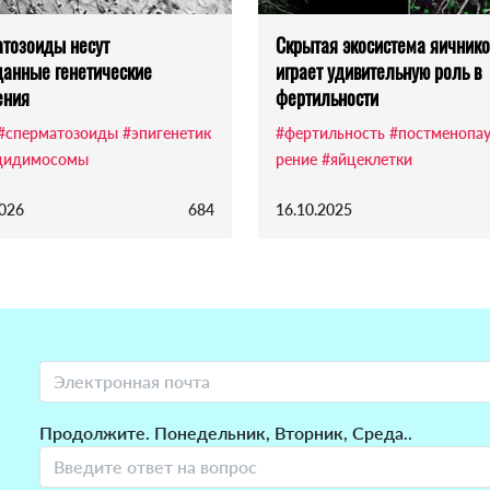
тозоиды несут
Скрытая экосистема яичнико
анные генетические
играет удивительную роль в
ения
фертильности
#сперматозоиды
#эпигенетик
#фертильность
#постменопау
дидимосомы
рение
#яйцеклетки
2026
684
16.10.2025
Продолжите. Понедельник, Вторник, Среда..