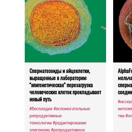
Сперматозоиды и яйцеклетки,
AlphaF
выращенные в лаборатории:
мельча
"эпигенетическая" перезагрузка
сперма
человеческих клеток прокладывает
соедин
новый путь
#исску
#бесплодие
#вспомогательные
интеле
репродуктивные
тки
#о
технологии
#редактирование
эпигенома
#репродуктивное