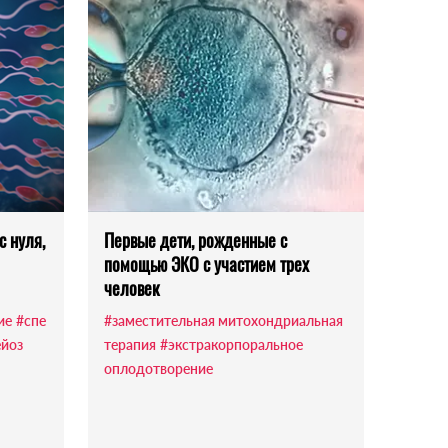
с нуля,
Первые дети, рожденные с
помощью ЭКО с участием трех
человек
ие
#спе
#заместительная митохондриальная
йоз
терапия
#экстракорпоральное
оплодотворение