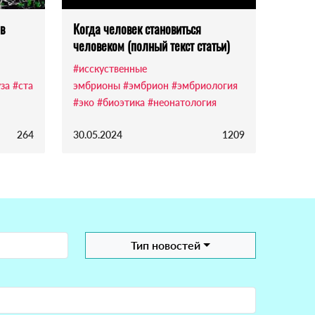
в
Когда человек становиться
человеком (полный текст статьи)
#исскуственные
за
#ста
эмбрионы
#эмбрион
#эмбриология
#эко
#биоэтика
#неонатология
264
30.05.2024
1209
Тип новостей