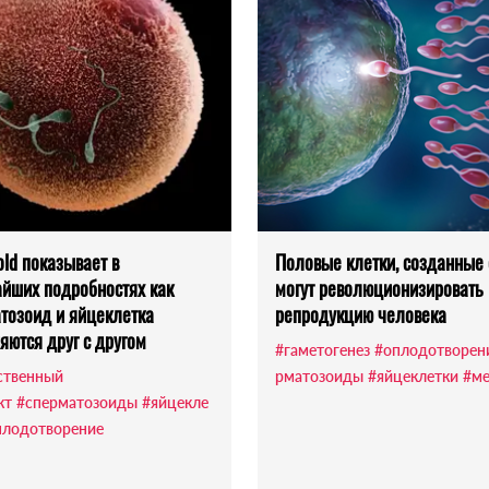
old показывает в
Половые клетки, созданные 
йших подробностях как
могут революционизировать
тозоид и яйцеклетка
репродукцию человека
яются друг с другом
#гаметогенез
#оплодотворен
ственный
рматозоиды
#яйцеклетки
#ме
кт
#сперматозоиды
#яйцекле
плодотворение